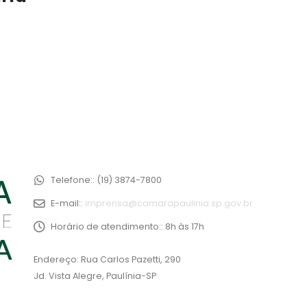
Telefone::
(19) 3874-7800
E-mail::
imprensa@camarapaulinia.sp.gov.br
Horário de atendimento::
8h às 17h
Endereço: Rua Carlos Pazetti, 290
Jd. Vista Alegre, Paulínia-SP