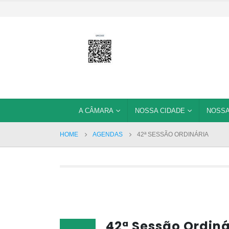
A CÂMARA
NOSSA CIDADE
NOSSA
HOME
AGENDAS
42ª SESSÃO ORDINÁRIA
42ª Sessão Ordiná