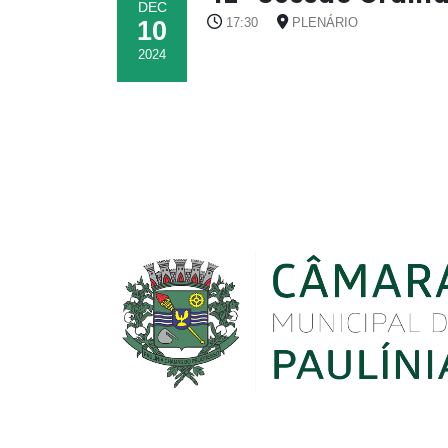
DEC
10
17:30
PLENÁRIO
2024