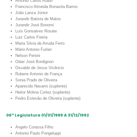
Antonio Carlos Atauri
Francisco Almeida Bonavita Barros
João Lanza Júnior
Jurandir Batista de Matos
Jurandir José Bonomi
Luís Gonsalves Rosate
Luiz Carlos Freiria
Maria Silvia de Arruda Ferro
Mário Antonio Furlan
Nelson Peroni
Odair José Bordignon
Osvaldo de Jesus Vicêncio
Rubens Antonio de França
Sonia Prado de Oliveira
Aparecido Navarro (suplente)
Heitor Molina Cortez (suplente)
Pedro Estevão de Oliveira (suplente)
06ª Legislatura 01/01/1989 A 31/12/1992
Angelo Corassa Filho
Antonio Paulo Pongeluppi