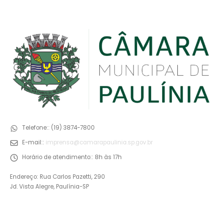
Telefone::
(19) 3874-7800
E-mail::
imprensa@camarapaulinia.sp.gov.br
Horário de atendimento::
8h às 17h
Endereço: Rua Carlos Pazetti, 290
Jd. Vista Alegre, Paulínia-SP