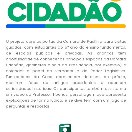
O projeto abre as portas da Câmara de Paulínia para visitas
guiadas, com estudantes do 5º ano do ensino fundamental,
de escolas públicas e privadas. As crianças têm
oportunidade de conhecer os principais espaços da Câmara
(Plenário, gabinetes e sala da Presidência, por exemplo) e
entender o papel do vereador e do Poder Legislativo.
Funcionários da Casa apresentam detalhes do prédio,
mostram fotos de antigos presidentes e apontam
curiosidades históricas. Os participantes também assistem a
um vídeo do Professor Tibérius, personagem que apresenta
explicações de forma lúdica, e se divertem com um jogo de
perguntas e respostas