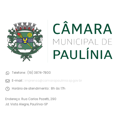
Telefone::
(19) 3874-7800
E-mail::
imprensa@camarapaulinia.sp.gov.br
Horário de atendimento::
8h às 17h
Endereço: Rua Carlos Pazetti, 290
Jd. Vista Alegre, Paulínia-SP