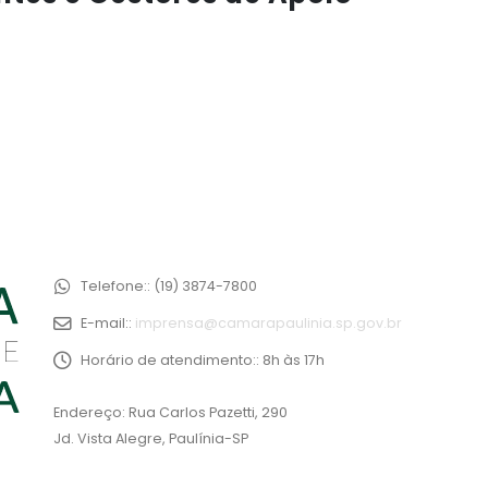
Telefone::
(19) 3874-7800
E-mail::
imprensa@camarapaulinia.sp.gov.br
Horário de atendimento::
8h às 17h
Endereço: Rua Carlos Pazetti, 290
Jd. Vista Alegre, Paulínia-SP