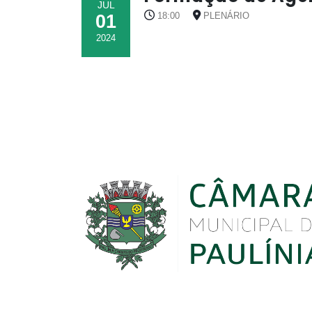
JUL
01
18:00
PLENÁRIO
2024