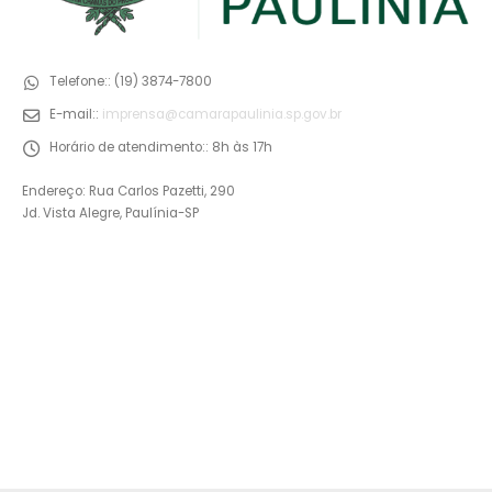
Telefone::
(19) 3874-7800
E-mail::
imprensa@camarapaulinia.sp.gov.br
Horário de atendimento::
8h às 17h
Endereço: Rua Carlos Pazetti, 290
Jd. Vista Alegre, Paulínia-SP