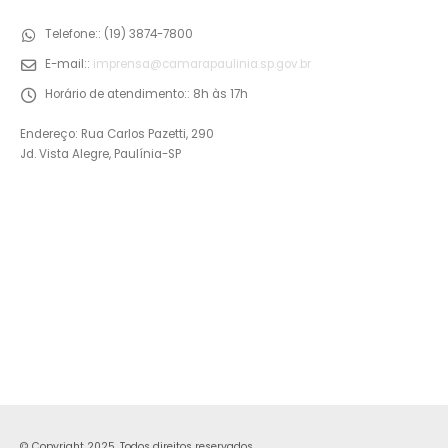
Telefone::
(19) 3874-7800
E-mail::
imprensa@camarapaulinia.sp.gov.br
Horário de atendimento::
8h às 17h
Endereço: Rua Carlos Pazetti, 290
Jd. Vista Alegre, Paulínia-SP
© Copyright 2025. Todos direitos reservados.