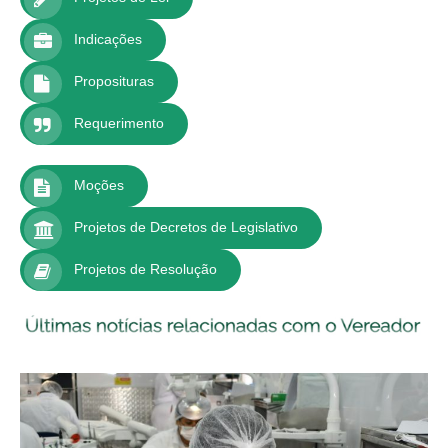
Indicações
Proposituras
Requerimento
Moções
Projetos de Decretos de Legislativo
Projetos de Resolução