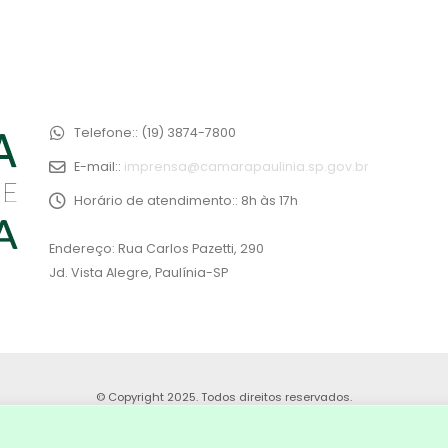
Telefone::
(19) 3874-7800
E-mail::
imprensa@camarapaulinia.sp.gov.br
Horário de atendimento::
8h às 17h
Endereço: Rua Carlos Pazetti, 290
Jd. Vista Alegre, Paulínia-SP
© Copyright 2025. Todos direitos reservados.