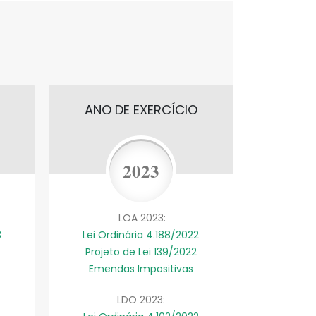
ANO DE EXERCÍCIO
ANO 
2023
LOA 2023:
3
Lei Ordinária 4.188/2022
Lei Or
Projeto de Lei 139/2022
Projet
Emendas Impositivas
Emend
LDO 2023: