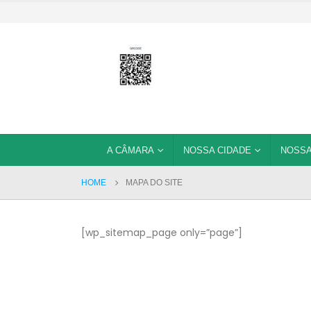
A CÂMARA
NOSSA CIDADE
NOSSA
HOME
MAPA DO SITE
[wp_sitemap_page only=”page”]