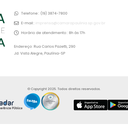
Telefone::
(19) 3874-7800
E-mail::
imprensa@camarapaulinia.sp.gov.br
Horário de atendimento::
8h às 17h
Endereço: Rua Carlos Pazetti, 290
Jd. Vista Alegre, Paulínia-SP
© Copyright 2025. Todos direitos reservados.