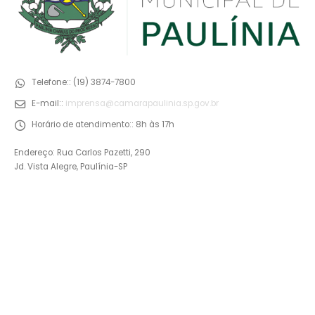
Telefone::
(19) 3874-7800
E-mail::
imprensa@camarapaulinia.sp.gov.br
Horário de atendimento::
8h às 17h
Endereço: Rua Carlos Pazetti, 290
Jd. Vista Alegre, Paulínia-SP