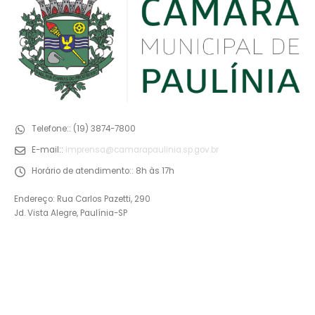
Telefone::
(19) 3874-7800
E-mail::
imprensa@camarapaulinia.sp.gov.br
Horário de atendimento::
8h às 17h
Endereço: Rua Carlos Pazetti, 290
Jd. Vista Alegre, Paulínia-SP