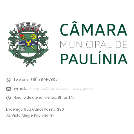
Telefone::
(19) 3874-7800
E-mail::
imprensa@camarapaulinia.sp.gov.br
Horário de atendimento::
8h às 17h
Endereço: Rua Carlos Pazetti, 290
Jd. Vista Alegre, Paulínia-SP