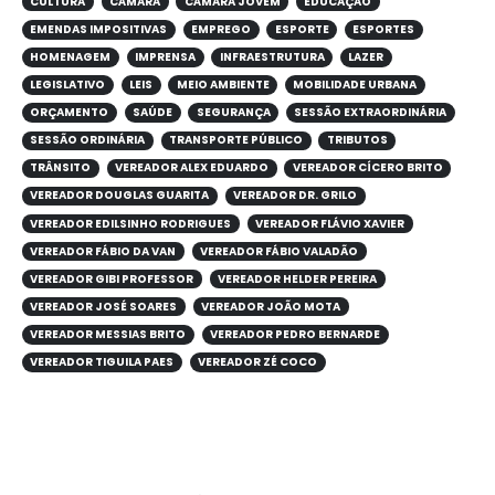
CULTURA
CÂMARA
CÂMARA JOVEM
EDUCAÇÃO
EMENDAS IMPOSITIVAS
EMPREGO
ESPORTE
ESPORTES
HOMENAGEM
IMPRENSA
INFRAESTRUTURA
LAZER
LEGISLATIVO
LEIS
MEIO AMBIENTE
MOBILIDADE URBANA
ORÇAMENTO
SAÚDE
SEGURANÇA
SESSÃO EXTRAORDINÁRIA
SESSÃO ORDINÁRIA
TRANSPORTE PÚBLICO
TRIBUTOS
TRÂNSITO
VEREADOR ALEX EDUARDO
VEREADOR CÍCERO BRITO
VEREADOR DOUGLAS GUARITA
VEREADOR DR. GRILO
VEREADOR EDILSINHO RODRIGUES
VEREADOR FLÁVIO XAVIER
VEREADOR FÁBIO DA VAN
VEREADOR FÁBIO VALADÃO
VEREADOR GIBI PROFESSOR
VEREADOR HELDER PEREIRA
VEREADOR JOSÉ SOARES
VEREADOR JOÃO MOTA
VEREADOR MESSIAS BRITO
VEREADOR PEDRO BERNARDE
VEREADOR TIGUILA PAES
VEREADOR ZÉ COCO