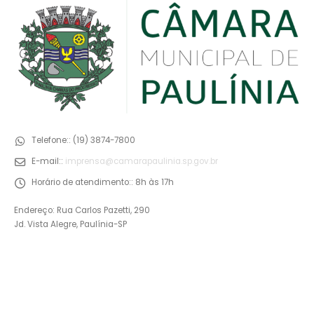
Telefone::
(19) 3874-7800
E-mail::
imprensa@camarapaulinia.sp.gov.br
Horário de atendimento::
8h às 17h
Endereço: Rua Carlos Pazetti, 290
Jd. Vista Alegre, Paulínia-SP