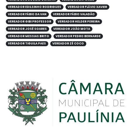
VEREADOR EDILSINHO RODRIGUES
VEREADOR FLÁVIO XAVIER
VEREADOR FÁBIO DA VAN
VEREADOR FÁBIO VALADÃO
VEREADOR GIBI PROFESSOR
VEREADOR HELDER PEREIRA
VEREADOR JOSÉ SOARES
VEREADOR JOÃO MOTA
VEREADOR MESSIAS BRITO
VEREADOR PEDRO BERNARDE
VEREADOR TIGUILA PAES
VEREADOR ZÉ COCO