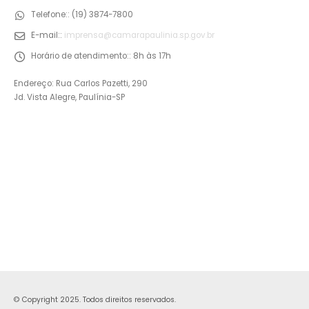
Telefone::
(19) 3874-7800
E-mail::
imprensa@camarapaulinia.sp.gov.br
Horário de atendimento::
8h às 17h
Endereço: Rua Carlos Pazetti, 290
Jd. Vista Alegre, Paulínia-SP
© Copyright 2025. Todos direitos reservados.