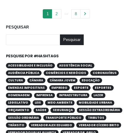
…
1
2
8
PESQUISAR
Pesquisar
PESQUISE POR #HASHTAGS
ACESSIBILIDADE E INCLUSÃO
ASSISTÊNCIA SOCIAL
AUDIÊNCIA PÚBLICA
COMÉRCIOS E NEGÓCIOS
CORONAVÍRUS
CULTURA
CÂMARA
CÂMARA JOVEM
EDUCAÇÃO
EMENDAS IMPOSITIVAS
EMPREGO
ESPORTE
ESPORTES
HOMENAGEM
IMPRENSA
INFRAESTRUTURA
LAZER
LEGISLATIVO
LEIS
MEIO AMBIENTE
MOBILIDADE URBANA
ORÇAMENTO
SAÚDE
SEGURANÇA
SESSÃO EXTRAORDINÁRIA
SESSÃO ORDINÁRIA
TRANSPORTE PÚBLICO
TRIBUTOS
TRÂNSITO
VEREADOR ALEX EDUARDO
VEREADOR CÍCERO BRITO
VEREADOR DOUGLAS GUARITA
VEREADOR DR. GRILO