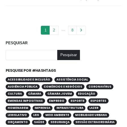
…
1
2
8
PESQUISAR
Pesquisar
PESQUISE POR #HASHTAGS
ACESSIBILIDADE E INCLUSÃO
ASSISTÊNCIA SOCIAL
AUDIÊNCIA PÚBLICA
COMÉRCIOS E NEGÓCIOS
CORONAVÍRUS
CULTURA
CÂMARA
CÂMARA JOVEM
EDUCAÇÃO
EMENDAS IMPOSITIVAS
EMPREGO
ESPORTE
ESPORTES
HOMENAGEM
IMPRENSA
INFRAESTRUTURA
LAZER
LEGISLATIVO
LEIS
MEIO AMBIENTE
MOBILIDADE URBANA
ORÇAMENTO
SAÚDE
SEGURANÇA
SESSÃO EXTRAORDINÁRIA