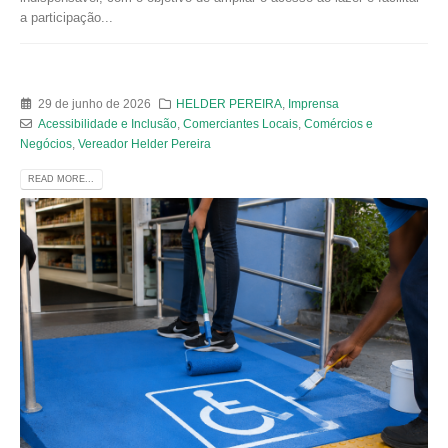
a participação...
29 de junho de 2026
HELDER PEREIRA
,
Imprensa
Acessibilidade e Inclusão
,
Comerciantes Locais
,
Comércios e
Negócios
,
Vereador Helder Pereira
READ MORE...