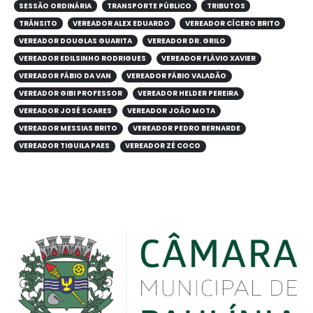
SESSÃO ORDINÁRIA
TRANSPORTE PÚBLICO
TRIBUTOS
TRÂNSITO
VEREADOR ALEX EDUARDO
VEREADOR CÍCERO BRITO
VEREADOR DOUGLAS GUARITA
VEREADOR DR. GRILO
VEREADOR EDILSINHO RODRIGUES
VEREADOR FLÁVIO XAVIER
VEREADOR FÁBIO DA VAN
VEREADOR FÁBIO VALADÃO
VEREADOR GIBI PROFESSOR
VEREADOR HELDER PEREIRA
VEREADOR JOSÉ SOARES
VEREADOR JOÃO MOTA
VEREADOR MESSIAS BRITO
VEREADOR PEDRO BERNARDE
VEREADOR TIGUILA PAES
VEREADOR ZÉ COCO