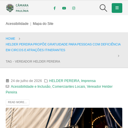
Acessibilidade
|
Mapa do Site
HOME
HELDER PEREIRA PROPÕE GRATUIDADE PARA PESSOAS COM DEFICIÊNCIA
EM CIRCOS E ATRAÇÕES ITINERANTES
TAG -
VEREADOR HELDER PEREIRA
24 de julho de 2026
HELDER PEREIRA
,
Imprensa
Acessibilidade e Inclusão
,
Comerciantes Locais
,
Vereador Helder
Pereira
READ MORE...