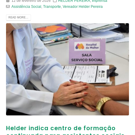
12 de fevereiro de 2026
HELDER PEREIRA
,
Imprensa
Assistência Social
,
Transporte
,
Vereador Helder Pereira
READ MORE...
Helder indica centro de formação