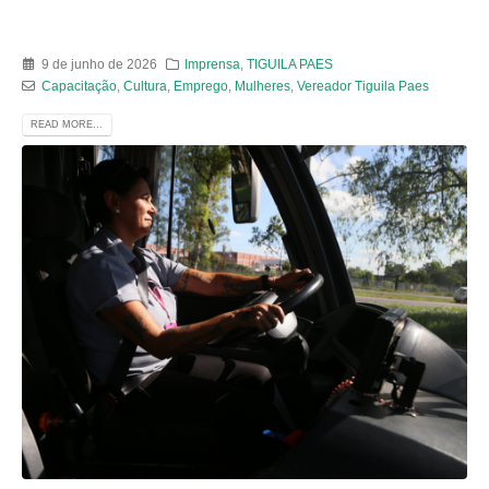
9 de junho de 2026
Imprensa
,
TIGUILA PAES
Capacitação
,
Cultura
,
Emprego
,
Mulheres
,
Vereador Tiguila Paes
READ MORE...