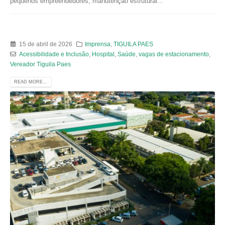
pequenos empreendedores, manutenção estrutural...
15 de abril de 2026
Imprensa
,
TIGUILA PAES
Acessibilidade e Inclusão
,
Hospital
,
Saúde
,
vagas de estacionamento
,
Vereador Tiguila Paes
READ MORE...