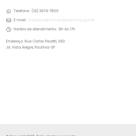
Telefone::
(19) 3874-7800
E-mail::
imprensa@camarapaulinia.sp.gov.br
Horário de atendimento::
8h às 17h
Endereço: Rua Carlos Pazetti, 290
Jd. Vista Alegre, Paulínia-SP