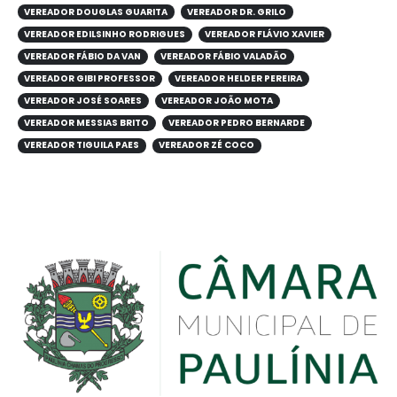
VEREADOR DOUGLAS GUARITA
VEREADOR DR. GRILO
VEREADOR EDILSINHO RODRIGUES
VEREADOR FLÁVIO XAVIER
VEREADOR FÁBIO DA VAN
VEREADOR FÁBIO VALADÃO
VEREADOR GIBI PROFESSOR
VEREADOR HELDER PEREIRA
VEREADOR JOSÉ SOARES
VEREADOR JOÃO MOTA
VEREADOR MESSIAS BRITO
VEREADOR PEDRO BERNARDE
VEREADOR TIGUILA PAES
VEREADOR ZÉ COCO