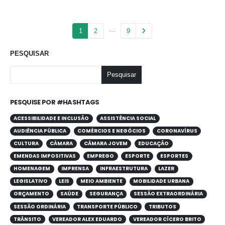
…
1
2
9
PESQUISAR
Pesquisar
PESQUISE POR #HASHTAGS
ACESSIBILIDADE E INCLUSÃO
ASSISTÊNCIA SOCIAL
AUDIÊNCIA PÚBLICA
COMÉRCIOS E NEGÓCIOS
CORONAVÍRUS
CULTURA
CÂMARA
CÂMARA JOVEM
EDUCAÇÃO
EMENDAS IMPOSITIVAS
EMPREGO
ESPORTE
ESPORTES
HOMENAGEM
IMPRENSA
INFRAESTRUTURA
LAZER
LEGISLATIVO
LEIS
MEIO AMBIENTE
MOBILIDADE URBANA
ORÇAMENTO
SAÚDE
SEGURANÇA
SESSÃO EXTRAORDINÁRIA
SESSÃO ORDINÁRIA
TRANSPORTE PÚBLICO
TRIBUTOS
TRÂNSITO
VEREADOR ALEX EDUARDO
VEREADOR CÍCERO BRITO