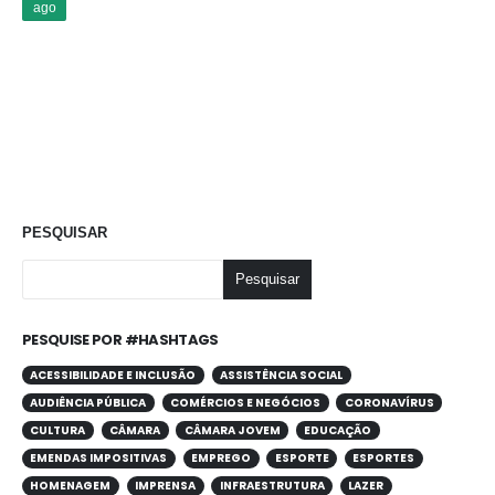
ago
PESQUISAR
Pesquisar
PESQUISE POR #HASHTAGS
ACESSIBILIDADE E INCLUSÃO
ASSISTÊNCIA SOCIAL
AUDIÊNCIA PÚBLICA
COMÉRCIOS E NEGÓCIOS
CORONAVÍRUS
CULTURA
CÂMARA
CÂMARA JOVEM
EDUCAÇÃO
EMENDAS IMPOSITIVAS
EMPREGO
ESPORTE
ESPORTES
HOMENAGEM
IMPRENSA
INFRAESTRUTURA
LAZER