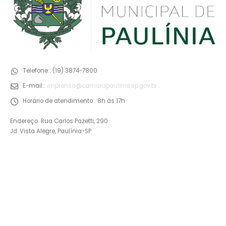
Telefone::
(19) 3874-7800
E-mail::
imprensa@camarapaulinia.sp.gov.br
Horário de atendimento::
8h às 17h
Endereço: Rua Carlos Pazetti, 290
Jd. Vista Alegre, Paulínia-SP