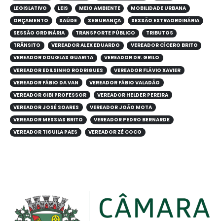
LEGISLATIVO
LEIS
MEIO AMBIENTE
MOBILIDADE URBANA
ORÇAMENTO
SAÚDE
SEGURANÇA
SESSÃO EXTRAORDINÁRIA
SESSÃO ORDINÁRIA
TRANSPORTE PÚBLICO
TRIBUTOS
TRÂNSITO
VEREADOR ALEX EDUARDO
VEREADOR CÍCERO BRITO
VEREADOR DOUGLAS GUARITA
VEREADOR DR. GRILO
VEREADOR EDILSINHO RODRIGUES
VEREADOR FLÁVIO XAVIER
VEREADOR FÁBIO DA VAN
VEREADOR FÁBIO VALADÃO
VEREADOR GIBI PROFESSOR
VEREADOR HELDER PEREIRA
VEREADOR JOSÉ SOARES
VEREADOR JOÃO MOTA
VEREADOR MESSIAS BRITO
VEREADOR PEDRO BERNARDE
VEREADOR TIGUILA PAES
VEREADOR ZÉ COCO