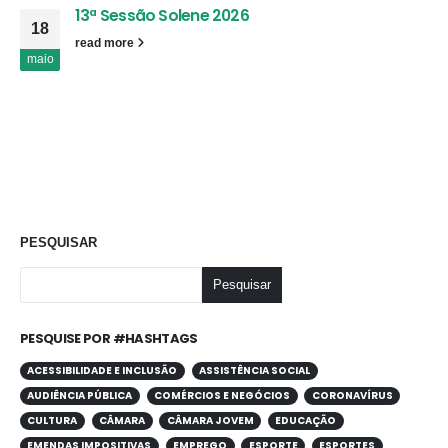
13ª Sessão Solene 2026
18
read more
maio
PESQUISAR
Pesquisar
PESQUISE POR #HASHTAGS
ACESSIBILIDADE E INCLUSÃO
ASSISTÊNCIA SOCIAL
AUDIÊNCIA PÚBLICA
COMÉRCIOS E NEGÓCIOS
CORONAVÍRUS
CULTURA
CÂMARA
CÂMARA JOVEM
EDUCAÇÃO
EMENDAS IMPOSITIVAS
EMPREGO
ESPORTE
ESPORTES