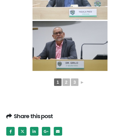
1
2
3
►
Share this post