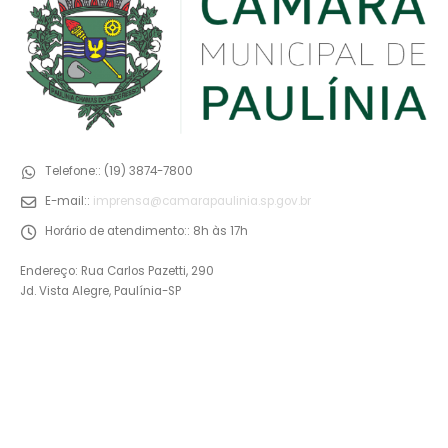
Telefone::
(19) 3874-7800
E-mail::
imprensa@camarapaulinia.sp.gov.br
Horário de atendimento::
8h às 17h
Endereço: Rua Carlos Pazetti, 290
Jd. Vista Alegre, Paulínia-SP