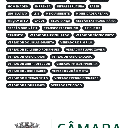
HOMENAGEM
IMPRENSA
INFRAESTRUTURA
LAZER
LEGISLATIVO
LEIS
MEIO AMBIENTE
MOBILIDADE URBANA
ORÇAMENTO
SAÚDE
SEGURANÇA
SESSÃO EXTRAORDINÁRIA
SESSÃO ORDINÁRIA
TRANSPORTE PÚBLICO
TRIBUTOS
TRÂNSITO
VEREADOR ALEX EDUARDO
VEREADOR CÍCERO BRITO
VEREADOR DOUGLAS GUARITA
VEREADOR DR. GRILO
VEREADOR EDILSINHO RODRIGUES
VEREADOR FLÁVIO XAVIER
VEREADOR FÁBIO DA VAN
VEREADOR FÁBIO VALADÃO
VEREADOR GIBI PROFESSOR
VEREADOR HELDER PEREIRA
VEREADOR JOSÉ SOARES
VEREADOR JOÃO MOTA
VEREADOR MESSIAS BRITO
VEREADOR PEDRO BERNARDE
VEREADOR TIGUILA PAES
VEREADOR ZÉ COCO