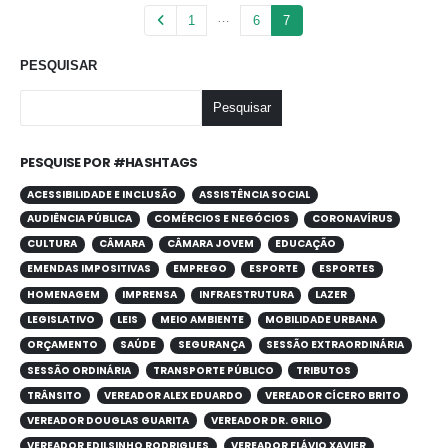
…
1
6
7
PESQUISAR
Pesquisar
PESQUISE POR #HASHTAGS
ACESSIBILIDADE E INCLUSÃO
ASSISTÊNCIA SOCIAL
AUDIÊNCIA PÚBLICA
COMÉRCIOS E NEGÓCIOS
CORONAVÍRUS
CULTURA
CÂMARA
CÂMARA JOVEM
EDUCAÇÃO
EMENDAS IMPOSITIVAS
EMPREGO
ESPORTE
ESPORTES
HOMENAGEM
IMPRENSA
INFRAESTRUTURA
LAZER
LEGISLATIVO
LEIS
MEIO AMBIENTE
MOBILIDADE URBANA
ORÇAMENTO
SAÚDE
SEGURANÇA
SESSÃO EXTRAORDINÁRIA
SESSÃO ORDINÁRIA
TRANSPORTE PÚBLICO
TRIBUTOS
TRÂNSITO
VEREADOR ALEX EDUARDO
VEREADOR CÍCERO BRITO
VEREADOR DOUGLAS GUARITA
VEREADOR DR. GRILO
VEREADOR EDILSINHO RODRIGUES
VEREADOR FLÁVIO XAVIER