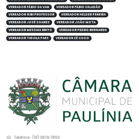
VEREADOR FÁBIO DA VAN
VEREADOR FÁBIO VALADÃO
VEREADOR GIBI PROFESSOR
VEREADOR HELDER PEREIRA
VEREADOR JOSÉ SOARES
VEREADOR JOÃO MOTA
VEREADOR MESSIAS BRITO
VEREADOR PEDRO BERNARDE
VEREADOR TIGUILA PAES
VEREADOR ZÉ COCO
Telefone::
(19) 3874-7800