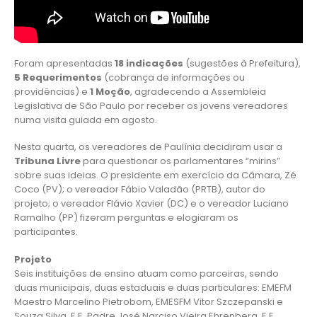
Foram apresentadas
18 indicações
(sugestões à Prefeitura),
5 Requerimentos
(cobrança de informações ou
providências) e
1 Moção
, agradecendo a Assembleia
Legislativa de São Paulo por receber os jovens vereadores
numa visita guiada em agosto.
Nesta quarta, os vereadores de Paulínia decidiram usar a
Tribuna Livre
para questionar os parlamentares “mirins”
sobre suas ideias. O presidente em exercício da Câmara, Zé
Coco (PV); o vereador Fábio Valadão (PRTB), autor do
projeto; o vereador Flávio Xavier (DC) e o vereador Luciano
Ramalho (PP) fizeram perguntas e elogiaram os
participantes.
Projeto
Seis instituições de ensino atuam como parceiras, sendo
duas municipais, duas estaduais e duas particulares: EMEFM
Maestro Marcelino Pietrobom, EMESFM Vitor Szczepanski e
Souza Silva, E.E. Padre José Narciso Vieira Ehrenberg, E.E.