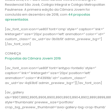
Residencial São José, Colégio Integral e Colégio Metropolitan
Paulinense. A primeira edição da Câmara Jovem foi
concluída em dezembro de 2018, com
44 propostas
apresentadas
.
[av_font_icon icon=’ue801′ font=’cmp’ style=” caption=” link=”
linktarget=” size=’20px’ position=’left’ animation=” color=” id=”
custom_class=” av_uid=’av-3b0b5t’ admin_preview_bg=”]
[/av_font_icon]
CONHEÇA
Propostas da Câmara Jovem 2019
.
[av_font_icon icon=’ue80f’ font=’entypo-fontello’ style=”
caption=” link=” linktarget=” size=’20px’ position=’left’
animation=” color=’#43916b’ id=” custom_class=”
av_uid=’av-4q93b6′ admin_preview_bg=”][/av_font_icon]
[av_gallery
ids=’8907,8892,8905,8906,8900,8901,8903,8904,8902,8891,8899,88
style=’thumbnails’ preview_size=’portfolio’
crop_big_preview_thumbnail=’avia-gallery-big-crop-thumb’