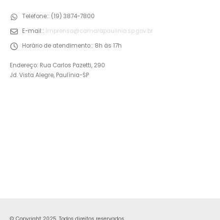
Telefone::
(19) 3874-7800
E-mail::
imprensa@camarapaulinia.sp.gov.br
Horário de atendimento::
8h às 17h
Endereço: Rua Carlos Pazetti, 290
Jd. Vista Alegre, Paulínia-SP
© Copyright 2025. Todos direitos reservados.