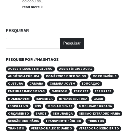
colocou os...
read more
PESQUISAR
Pesquisar
PESQUISE POR #HASHTAGS
ACESSIBILIDADE E INCLUSÃO
ASSISTÊNCIA SOCIAL
AUDIÊNCIA PÚBLICA
COMÉRCIOS E NEGÓCIOS
CORONAVÍRUS
CULTURA
CÂMARA
CÂMARA JOVEM
EDUCAÇÃO
EMENDAS IMPOSITIVAS
EMPREGO
ESPORTE
ESPORTES
HOMENAGEM
IMPRENSA
INFRAESTRUTURA
LAZER
LEGISLATIVO
LEIS
MEIO AMBIENTE
MOBILIDADE URBANA
ORÇAMENTO
SAÚDE
SEGURANÇA
SESSÃO EXTRAORDINÁRIA
SESSÃO ORDINÁRIA
TRANSPORTE PÚBLICO
TRIBUTOS
TRÂNSITO
VEREADOR ALEX EDUARDO
VEREADOR CÍCERO BRITO