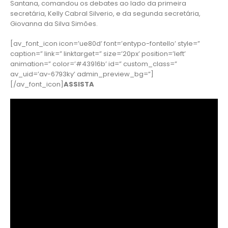
Santana, comandou os debates ao lado da primeira
secretária, Kelly Cabral Silverio, e da segunda secretária,
Giovanna da Silva Simões.
[av_font_icon icon=’ue80d’ font=’entypo-fontello’ style=”
caption=” link=” linktarget=” size=’20px’ position=’left’
animation=” color=’#43916b’ id=” custom_class=”
av_uid=’av-6793ky’ admin_preview_bg=”]
[/av_font_icon]
ASSISTA