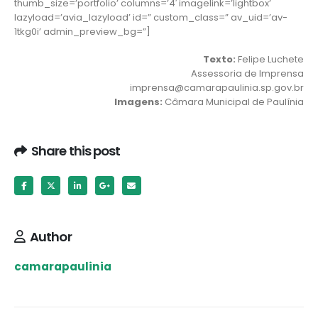
thumb_size=’portfolio’ columns=’4′ imagelink=’lightbox’
lazyload=’avia_lazyload’ id=” custom_class=” av_uid=’av-
1tkg0i’ admin_preview_bg=”]
Texto:
Felipe Luchete
Assessoria de Imprensa
imprensa@camarapaulinia.sp.gov.br
Imagens:
Câmara Municipal de Paulínia
Share this post
Author
camarapaulinia