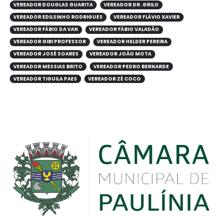
VEREADOR DOUGLAS GUARITA
VEREADOR DR. GRILO
VEREADOR EDILSINHO RODRIGUES
VEREADOR FLÁVIO XAVIER
VEREADOR FÁBIO DA VAN
VEREADOR FÁBIO VALADÃO
VEREADOR GIBI PROFESSOR
VEREADOR HELDER PEREIRA
VEREADOR JOSÉ SOARES
VEREADOR JOÃO MOTA
VEREADOR MESSIAS BRITO
VEREADOR PEDRO BERNARDE
VEREADOR TIGUILA PAES
VEREADOR ZÉ COCO