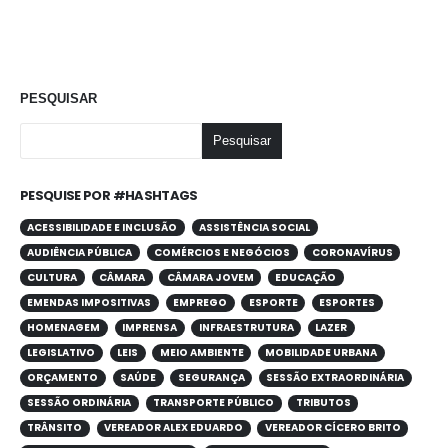
PESQUISAR
Pesquisar
PESQUISE POR #HASHTAGS
ACESSIBILIDADE E INCLUSÃO
ASSISTÊNCIA SOCIAL
AUDIÊNCIA PÚBLICA
COMÉRCIOS E NEGÓCIOS
CORONAVÍRUS
CULTURA
CÂMARA
CÂMARA JOVEM
EDUCAÇÃO
EMENDAS IMPOSITIVAS
EMPREGO
ESPORTE
ESPORTES
HOMENAGEM
IMPRENSA
INFRAESTRUTURA
LAZER
LEGISLATIVO
LEIS
MEIO AMBIENTE
MOBILIDADE URBANA
ORÇAMENTO
SAÚDE
SEGURANÇA
SESSÃO EXTRAORDINÁRIA
SESSÃO ORDINÁRIA
TRANSPORTE PÚBLICO
TRIBUTOS
TRÂNSITO
VEREADOR ALEX EDUARDO
VEREADOR CÍCERO BRITO