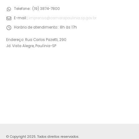
Telefone::
(19) 3874-7800
E-mail::
imprensa@camarapaulinia.sp.gov.br
Horário de atendimento::
8h às 17h
Endereço: Rua Carlos Pazetti, 290
Jd. Vista Alegre, Paulínia-SP
© Copyright 2025. Todos direitos reservados.