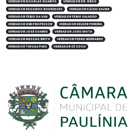
VEREADOR DOUGLAS GUARITA
VEREADOR DR. GRILO
VEREADOR EDILSINHO RODRIGUES
VEREADOR FLÁVIO XAVIER
VEREADOR FÁBIO DA VAN
VEREADOR FÁBIO VALADÃO
VEREADOR GIBI PROFESSOR
VEREADOR HELDER PEREIRA
VEREADOR JOSÉ SOARES
VEREADOR JOÃO MOTA
VEREADOR MESSIAS BRITO
VEREADOR PEDRO BERNARDE
VEREADOR TIGUILA PAES
VEREADOR ZÉ COCO