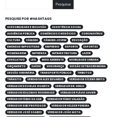
Pesquisar
PESQUISE POR #HASHTAGS
ACESSIBILIDADE E INCLUSÃO
ASSISTÊNCIA SOCIAL
AUDIÊNCIA PÚBLICA
COMÉRCIOS E NEGÓCIOS
CORONAVÍRUS
CULTURA
CÂMARA
CÂMARA JOVEM
EDUCAÇÃO
EMENDAS IMPOSITIVAS
EMPREGO
ESPORTE
ESPORTES
HOMENAGEM
IMPRENSA
INFRAESTRUTURA
LAZER
LEGISLATIVO
LEIS
MEIO AMBIENTE
MOBILIDADE URBANA
ORÇAMENTO
SAÚDE
SEGURANÇA
SESSÃO EXTRAORDINÁRIA
SESSÃO ORDINÁRIA
TRANSPORTE PÚBLICO
TRIBUTOS
TRÂNSITO
VEREADOR ALEX EDUARDO
VEREADOR CÍCERO BRITO
VEREADOR DOUGLAS GUARITA
VEREADOR DR. GRILO
VEREADOR EDILSINHO RODRIGUES
VEREADOR FLÁVIO XAVIER
VEREADOR FÁBIO DA VAN
VEREADOR FÁBIO VALADÃO
VEREADOR GIBI PROFESSOR
VEREADOR HELDER PEREIRA
VEREADOR JOSÉ SOARES
VEREADOR JOÃO MOTA