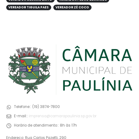
VEREADOR TIGUILA PAES
VEREADOR ZÉ COCO
Telefone::
(19) 3874-7800
E-mail::
imprensa@camarapaulinia.sp.gov.br
Horário de atendimento::
8h às 17h
Endereço: Rua Carlos Pazetti, 290