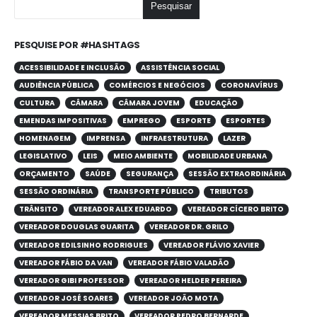
Pesquisar
PESQUISE POR #HASHTAGS
ACESSIBILIDADE E INCLUSÃO
ASSISTÊNCIA SOCIAL
AUDIÊNCIA PÚBLICA
COMÉRCIOS E NEGÓCIOS
CORONAVÍRUS
CULTURA
CÂMARA
CÂMARA JOVEM
EDUCAÇÃO
EMENDAS IMPOSITIVAS
EMPREGO
ESPORTE
ESPORTES
HOMENAGEM
IMPRENSA
INFRAESTRUTURA
LAZER
LEGISLATIVO
LEIS
MEIO AMBIENTE
MOBILIDADE URBANA
ORÇAMENTO
SAÚDE
SEGURANÇA
SESSÃO EXTRAORDINÁRIA
SESSÃO ORDINÁRIA
TRANSPORTE PÚBLICO
TRIBUTOS
TRÂNSITO
VEREADOR ALEX EDUARDO
VEREADOR CÍCERO BRITO
VEREADOR DOUGLAS GUARITA
VEREADOR DR. GRILO
VEREADOR EDILSINHO RODRIGUES
VEREADOR FLÁVIO XAVIER
VEREADOR FÁBIO DA VAN
VEREADOR FÁBIO VALADÃO
VEREADOR GIBI PROFESSOR
VEREADOR HELDER PEREIRA
VEREADOR JOSÉ SOARES
VEREADOR JOÃO MOTA
VEREADOR MESSIAS BRITO
VEREADOR PEDRO BERNARDE