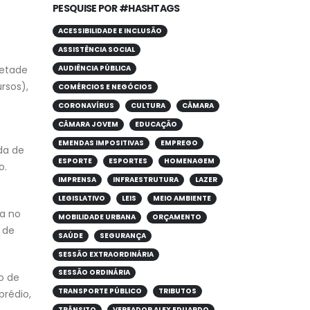
PESQUISE POR #HASHTAGS
ACESSIBILIDADE E INCLUSÃO
ASSISTÊNCIA SOCIAL
metade
AUDIÊNCIA PÚBLICA
rsos),
COMÉRCIOS E NEGÓCIOS
CORONAVÍRUS
CULTURA
CÂMARA
CÂMARA JOVEM
EDUCAÇÃO
EMENDAS IMPOSITIVAS
EMPREGO
da de
ESPORTE
ESPORTES
HOMENAGEM
o.
IMPRENSA
INFRAESTRUTURA
LAZER
LEGISLATIVO
LEIS
MEIO AMBIENTE
a no
MOBILIDADE URBANA
ORÇAMENTO
 de
SAÚDE
SEGURANÇA
SESSÃO EXTRAORDINÁRIA
SESSÃO ORDINÁRIA
o de
TRANSPORTE PÚBLICO
TRIBUTOS
rédio,
TRÂNSITO
VEREADOR ALEX EDUARDO