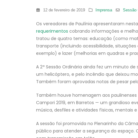
12 de fevereiro de 2019
Imprensa
Sessão 
Os vereadores de Paulínia apresentaram nesta 
requerimentos
cobrando informações e melho
tratou de quatro temas: educação (como mater
transporte (incluindo acessibilidade, situaçõ
exemplo) e lazer (melhorias em quadras e pra
A 2ª Sessão Ordinária ainda fez um minuto de s
um helicóptero, e pelo incêndio que deixou m
Também foram aprovadas notas de pesar pelo fa
Também houve homenagem aos paulinenses que
Campori 2019, em Barretos — um grandioso ev
música, desfiles e atividades físicas, mentais e 
A sessão foi promovida no Plenarinho da Câmar
público para atender a segurança do espaço.