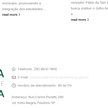
vereador Fábio da Van 
município, promovendo a
busca instituir o Julho 
integração dos estudantes...
e...
read more
read more
Telefone::
(19) 3874-7800
E-mail::
imprensa@camarapaulinia.sp.gov.br
Horário de atendimento::
8h às 17h
Endereço: Rua Carlos Pazetti, 290
Jd. Vista Alegre, Paulínia-SP