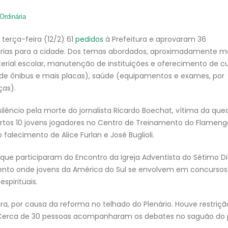
Ordinária
terça-feira (12/2) 61
pedidos
à Prefeitura e aprovaram 36
rias para a cidade. Dos temas abordados, aproximadamente 
ial escolar, manutenção de instituições e oferecimento de cu
es de ônibus e mais placas), saúde (equipamentos e exames, por
ças).
ilêncio pela morte do jornalista Ricardo Boechat, vítima da que
ortos 10 jovens jogadores no Centro de Treinamento do Flameng
lecimento de Alice Furlan e José Buglioli.
 participaram do Encontro da Igreja Adventista do Sétimo Di
ento onde jovens da América do Sul se envolvem em concursos
espirituais.
a, por causa da reforma no telhado do Plenário. Houve restriçã
 Cerca de 30 pessoas acompanharam os debates no saguão do p