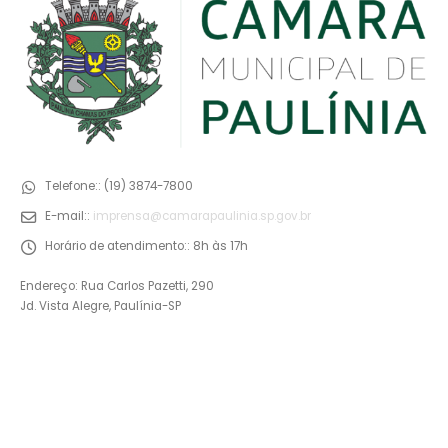
Telefone::
(19) 3874-7800
E-mail::
imprensa@camarapaulinia.sp.gov.br
Horário de atendimento::
8h às 17h
Endereço: Rua Carlos Pazetti, 290
Jd. Vista Alegre, Paulínia-SP