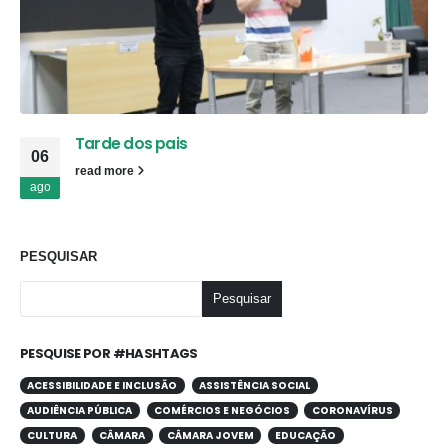
Tarde dos pais
06
read more
ago
PESQUISAR
Pesquisar
PESQUISE POR #HASHTAGS
ACESSIBILIDADE E INCLUSÃO
ASSISTÊNCIA SOCIAL
AUDIÊNCIA PÚBLICA
COMÉRCIOS E NEGÓCIOS
CORONAVÍRUS
CULTURA
CÂMARA
CÂMARA JOVEM
EDUCAÇÃO