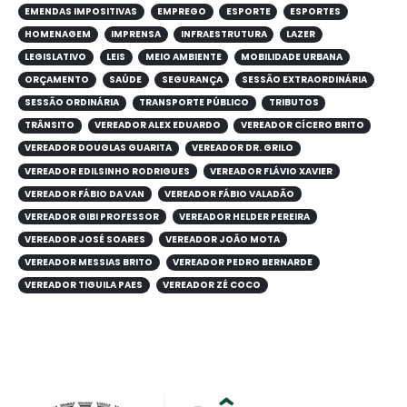
EMENDAS IMPOSITIVAS
EMPREGO
ESPORTE
ESPORTES
HOMENAGEM
IMPRENSA
INFRAESTRUTURA
LAZER
LEGISLATIVO
LEIS
MEIO AMBIENTE
MOBILIDADE URBANA
ORÇAMENTO
SAÚDE
SEGURANÇA
SESSÃO EXTRAORDINÁRIA
SESSÃO ORDINÁRIA
TRANSPORTE PÚBLICO
TRIBUTOS
TRÂNSITO
VEREADOR ALEX EDUARDO
VEREADOR CÍCERO BRITO
VEREADOR DOUGLAS GUARITA
VEREADOR DR. GRILO
VEREADOR EDILSINHO RODRIGUES
VEREADOR FLÁVIO XAVIER
VEREADOR FÁBIO DA VAN
VEREADOR FÁBIO VALADÃO
VEREADOR GIBI PROFESSOR
VEREADOR HELDER PEREIRA
VEREADOR JOSÉ SOARES
VEREADOR JOÃO MOTA
VEREADOR MESSIAS BRITO
VEREADOR PEDRO BERNARDE
VEREADOR TIGUILA PAES
VEREADOR ZÉ COCO