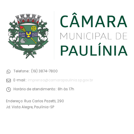
Telefone::
(19) 3874-7800
E-mail::
imprensa@camarapaulinia.sp.gov.br
Horário de atendimento::
8h às 17h
Endereço: Rua Carlos Pazetti, 290
Jd. Vista Alegre, Paulínia-SP