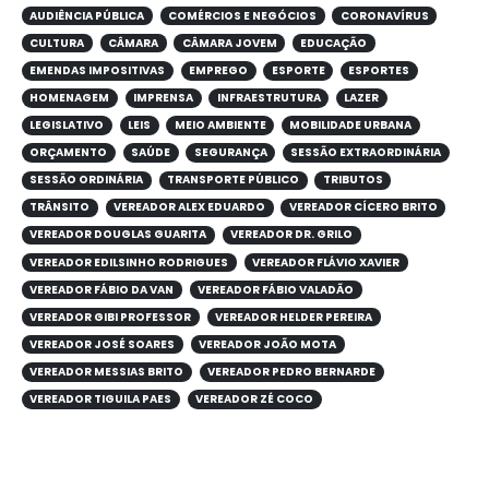
AUDIÊNCIA PÚBLICA
COMÉRCIOS E NEGÓCIOS
CORONAVÍRUS
CULTURA
CÂMARA
CÂMARA JOVEM
EDUCAÇÃO
EMENDAS IMPOSITIVAS
EMPREGO
ESPORTE
ESPORTES
HOMENAGEM
IMPRENSA
INFRAESTRUTURA
LAZER
LEGISLATIVO
LEIS
MEIO AMBIENTE
MOBILIDADE URBANA
ORÇAMENTO
SAÚDE
SEGURANÇA
SESSÃO EXTRAORDINÁRIA
SESSÃO ORDINÁRIA
TRANSPORTE PÚBLICO
TRIBUTOS
TRÂNSITO
VEREADOR ALEX EDUARDO
VEREADOR CÍCERO BRITO
VEREADOR DOUGLAS GUARITA
VEREADOR DR. GRILO
VEREADOR EDILSINHO RODRIGUES
VEREADOR FLÁVIO XAVIER
VEREADOR FÁBIO DA VAN
VEREADOR FÁBIO VALADÃO
VEREADOR GIBI PROFESSOR
VEREADOR HELDER PEREIRA
VEREADOR JOSÉ SOARES
VEREADOR JOÃO MOTA
VEREADOR MESSIAS BRITO
VEREADOR PEDRO BERNARDE
VEREADOR TIGUILA PAES
VEREADOR ZÉ COCO