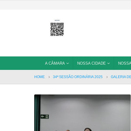
A CÂMARA
NOSSA CIDADE
NOSSA
HOME
34ª SESSÃO ORDINÁRIA 2025
GALERIA D