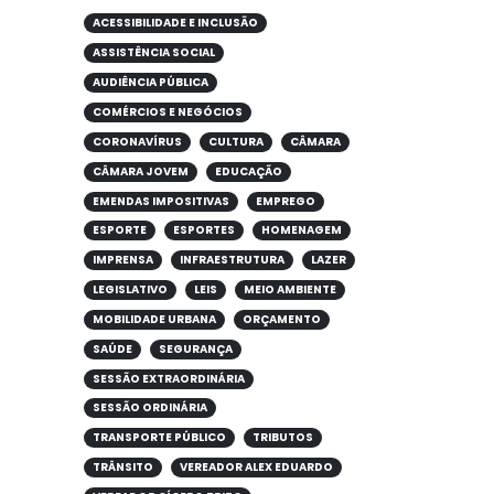
ACESSIBILIDADE E INCLUSÃO
ASSISTÊNCIA SOCIAL
AUDIÊNCIA PÚBLICA
COMÉRCIOS E NEGÓCIOS
CORONAVÍRUS
CULTURA
CÂMARA
CÂMARA JOVEM
EDUCAÇÃO
EMENDAS IMPOSITIVAS
EMPREGO
ESPORTE
ESPORTES
HOMENAGEM
IMPRENSA
INFRAESTRUTURA
LAZER
LEGISLATIVO
LEIS
MEIO AMBIENTE
MOBILIDADE URBANA
ORÇAMENTO
SAÚDE
SEGURANÇA
SESSÃO EXTRAORDINÁRIA
SESSÃO ORDINÁRIA
TRANSPORTE PÚBLICO
TRIBUTOS
TRÂNSITO
VEREADOR ALEX EDUARDO