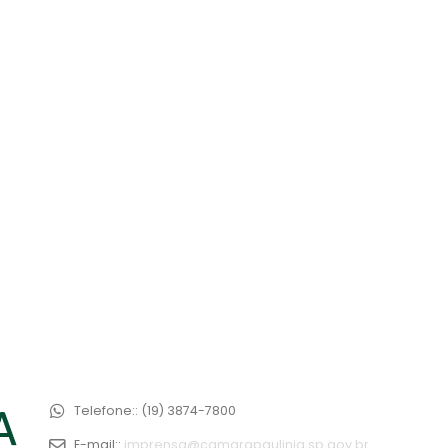
Telefone::
(19) 3874-7800
E-mail::
imprensa@camarapaulinia.sp.gov.br