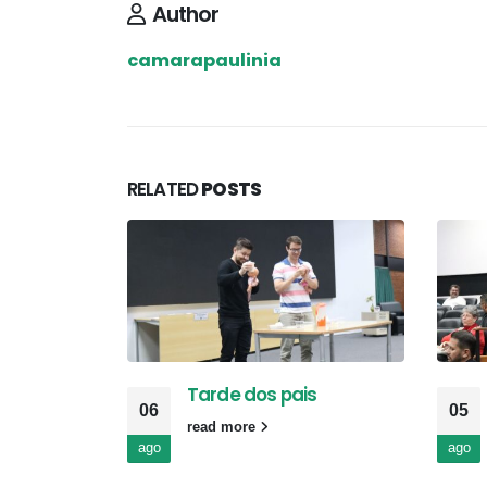
Author
camarapaulinia
RELATED
POSTS
Tarde dos pais
06
05
read more
ago
ago