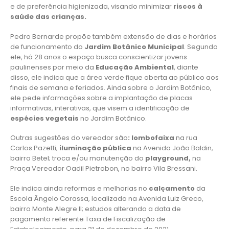
e de preferência higienizada, visando minimizar
riscos à
saúde das crianças.
Pedro Bernarde propõe também extensão de dias e horários
de funcionamento do
Jardim Botânico Municipal
. Segundo
ele, há 28 anos o espaço busca conscientizar jovens
paulinenses por meio da
Educação Ambiental
, diante
disso, ele indica que a área verde fique aberta ao público aos
finais de semana e feriados. Ainda sobre o Jardim Botânico,
ele pede informações sobre a implantação de placas
informativas, interativas, que visem a identificação de
espécies vegetais
no Jardim Botânico.
Outras sugestões do vereador são
: lombofaixa
na rua
Carlos Pazetti;
iluminação pública
na Avenida João Baldin,
bairro Betel; troca e/ou manutenção do
playground,
na
Praça Vereador Oadil Pietrobon, no bairro Vila Bressani.
Ele indica ainda reformas e melhorias no
calçamento
da
Escola Ângelo Corassa, localizada na Avenida Luiz Greco,
bairro Monte Alegre II; estudos alterando a data de
pagamento referente Taxa de Fiscalização de