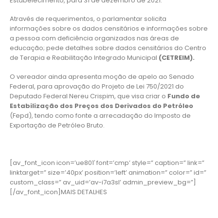
Estabelecimento, para 31 de dezembro de 2021.
Através de requerimentos, o parlamentar solicita
informações sobre os dados censitários e informações sobre
a pessoa com deficiência organizados nas áreas de
educação; pede detalhes sobre dados censitários do Centro
de Terapia e Reabilitação Integrado Municipal
(CETREIM).
O vereador ainda apresenta moção de apelo ao Senado
Federal, para aprovação do Projeto de Lei 750/2021 do
Deputado Federal Nereu Crispim, que visa criar o
Fundo de
Estabilização dos Preços dos Derivados do Petróleo
(Fepd), tendo como fonte a arrecadação do Imposto de
Exportação de Petróleo Bruto.
[av_font_icon icon=’ue801′ font=’cmp’ style=” caption=” link=”
linktarget=” size=’40px’ position=’left’ animation=” color=” id=”
custom_class=” av_uid=’av-i7a3sl’ admin_preview_bg=”]
[/av_font_icon]MAIS DETALHES