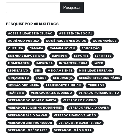
Pesquisar
PESQUISE POR #HASHTAGS
ACESSIBILIDADE E INCLUSÃO
ASSISTÊNCIA SOCIAL
AUDIÊNCIA PÚBLICA
COMÉRCIOS E NEGÓCIOS
CORONAVÍRUS
CULTURA
CÂMARA
CÂMARA JOVEM
EDUCAÇÃO
EMENDAS IMPOSITIVAS
EMPREGO
ESPORTE
ESPORTES
HOMENAGEM
IMPRENSA
INFRAESTRUTURA
LAZER
LEGISLATIVO
LEIS
MEIO AMBIENTE
MOBILIDADE URBANA
ORÇAMENTO
SAÚDE
SEGURANÇA
SESSÃO EXTRAORDINÁRIA
SESSÃO ORDINÁRIA
TRANSPORTE PÚBLICO
TRIBUTOS
TRÂNSITO
VEREADOR ALEX EDUARDO
VEREADOR CÍCERO BRITO
VEREADOR DOUGLAS GUARITA
VEREADOR DR. GRILO
VEREADOR EDILSINHO RODRIGUES
VEREADOR FLÁVIO XAVIER
VEREADOR FÁBIO DA VAN
VEREADOR FÁBIO VALADÃO
VEREADOR GIBI PROFESSOR
VEREADOR HELDER PEREIRA
VEREADOR JOSÉ SOARES
VEREADOR JOÃO MOTA