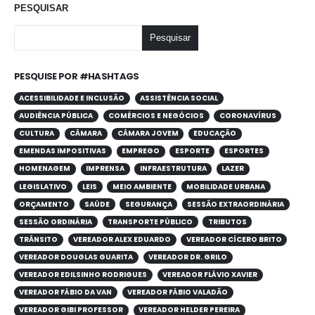
PESQUISAR
Pesquisar
PESQUISE POR #HASHTAGS
ACESSIBILIDADE E INCLUSÃO
ASSISTÊNCIA SOCIAL
AUDIÊNCIA PÚBLICA
COMÉRCIOS E NEGÓCIOS
CORONAVÍRUS
CULTURA
CÂMARA
CÂMARA JOVEM
EDUCAÇÃO
EMENDAS IMPOSITIVAS
EMPREGO
ESPORTE
ESPORTES
HOMENAGEM
IMPRENSA
INFRAESTRUTURA
LAZER
LEGISLATIVO
LEIS
MEIO AMBIENTE
MOBILIDADE URBANA
ORÇAMENTO
SAÚDE
SEGURANÇA
SESSÃO EXTRAORDINÁRIA
SESSÃO ORDINÁRIA
TRANSPORTE PÚBLICO
TRIBUTOS
TRÂNSITO
VEREADOR ALEX EDUARDO
VEREADOR CÍCERO BRITO
VEREADOR DOUGLAS GUARITA
VEREADOR DR. GRILO
VEREADOR EDILSINHO RODRIGUES
VEREADOR FLÁVIO XAVIER
VEREADOR FÁBIO DA VAN
VEREADOR FÁBIO VALADÃO
VEREADOR GIBI PROFESSOR
VEREADOR HELDER PEREIRA