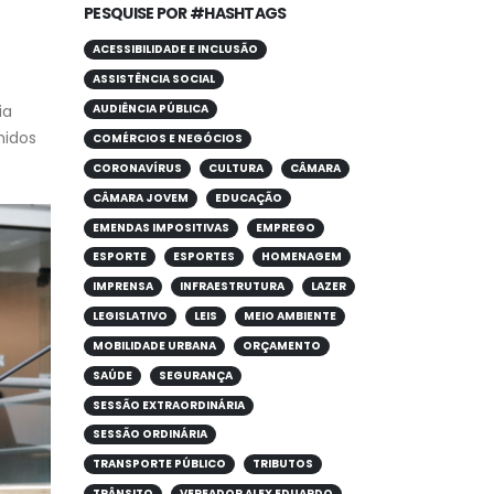
PESQUISE POR #HASHTAGS
ACESSIBILIDADE E INCLUSÃO
ASSISTÊNCIA SOCIAL
ia
AUDIÊNCIA PÚBLICA
hidos
COMÉRCIOS E NEGÓCIOS
CORONAVÍRUS
CULTURA
CÂMARA
CÂMARA JOVEM
EDUCAÇÃO
EMENDAS IMPOSITIVAS
EMPREGO
ESPORTE
ESPORTES
HOMENAGEM
IMPRENSA
INFRAESTRUTURA
LAZER
LEGISLATIVO
LEIS
MEIO AMBIENTE
MOBILIDADE URBANA
ORÇAMENTO
SAÚDE
SEGURANÇA
SESSÃO EXTRAORDINÁRIA
SESSÃO ORDINÁRIA
TRANSPORTE PÚBLICO
TRIBUTOS
TRÂNSITO
VEREADOR ALEX EDUARDO