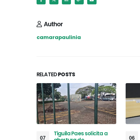
Author
camarapaulinia
RELATED
POSTS
Tiguila Paes solicita a
07
06