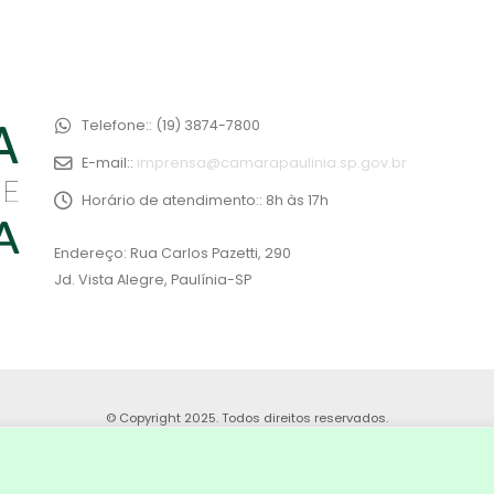
Telefone::
(19) 3874-7800
E-mail::
imprensa@camarapaulinia.sp.gov.br
Horário de atendimento::
8h às 17h
Endereço: Rua Carlos Pazetti, 290
Jd. Vista Alegre, Paulínia-SP
© Copyright 2025. Todos direitos reservados.