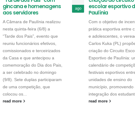
“Tarde dos Pais” com
criação do circuito
gincana e homenagens
escolar esportivo 
ago
aos servidores
Paulínia
A Câmara de Paulínia realizou
Com o objetivo de incent
nesta quinta-feira (6/8) a
prática esportiva entre 
“Tarde dos Pais”, evento que
e adolescentes, o verea
reuniu funcionários efetivos,
Carlos Kuka (PL) propõ
comissionados e terceirizados
criação do Circuito Esco
da Casa e que antecipou a
Esportivo de Paulínia: 
comemoração do Dia dos Pais,
calendário de competiç
a ser celebrado no domingo
festivais esportivos entr
(9/8). Sete duplas participaram
unidades de ensino do
de uma competição, que
município, promovendo 
colocou os...
integração dos estudant
read more
read more