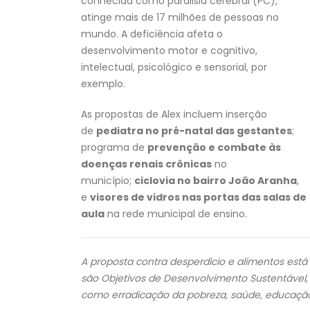
conhecida como paralisia cerebral (PC),
atinge mais de 17 milhões de pessoas no
mundo. A deficiência afeta o
desenvolvimento motor e cognitivo,
intelectual, psicológico e sensorial, por
exemplo.
As propostas de Alex incluem inserção
de
pediatra no pré-natal das gestantes
;
programa de
prevenção e combate às
doenças renais crônicas
no
município;
ciclovia no bairro João Aranha
,
e
visores de vidros nas portas das salas de
aula
na rede municipal de ensino.
A proposta contra desperdício e alimentos est
são Objetivos de Desenvolvimento Sustentáve
como erradicação da pobreza, saúde, educação