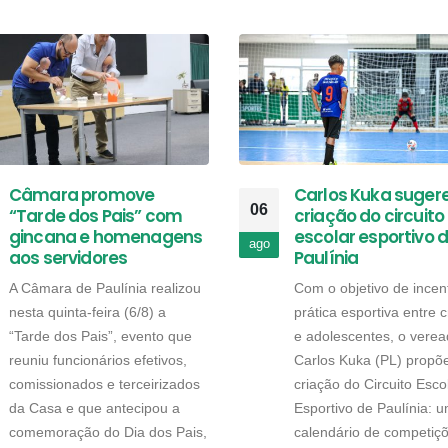
Câmara promove
Carlos Kuka suger
06
“Tarde dos Pais” com
criação do circuito
gincana e homenagens
escolar esportivo 
ago
aos servidores
Paulínia
A Câmara de Paulínia realizou
Com o objetivo de incent
nesta quinta-feira (6/8) a
prática esportiva entre 
“Tarde dos Pais”, evento que
e adolescentes, o verea
reuniu funcionários efetivos,
Carlos Kuka (PL) propõ
comissionados e terceirizados
criação do Circuito Esco
da Casa e que antecipou a
Esportivo de Paulínia: 
comemoração do Dia dos Pais,
calendário de competiç