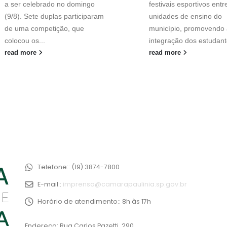
a ser celebrado no domingo
festivais esportivos entr
(9/8). Sete duplas participaram
unidades de ensino do
de uma competição, que
município, promovendo 
colocou os...
integração dos estudant
read more
read more
Telefone::
(19) 3874-7800
E-mail::
imprensa@camarapaulinia.sp.gov.br
Horário de atendimento::
8h às 17h
Endereço: Rua Carlos Pazetti, 290