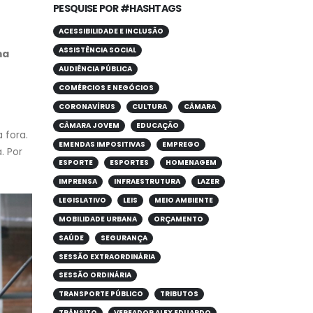
PESQUISE POR #HASHTAGS
ACESSIBILIDADE E INCLUSÃO
ASSISTÊNCIA SOCIAL
ma
AUDIÊNCIA PÚBLICA
COMÉRCIOS E NEGÓCIOS
CORONAVÍRUS
CULTURA
CÂMARA
CÂMARA JOVEM
EDUCAÇÃO
 fora.
EMENDAS IMPOSITIVAS
EMPREGO
. Por
ESPORTE
ESPORTES
HOMENAGEM
IMPRENSA
INFRAESTRUTURA
LAZER
LEGISLATIVO
LEIS
MEIO AMBIENTE
MOBILIDADE URBANA
ORÇAMENTO
SAÚDE
SEGURANÇA
SESSÃO EXTRAORDINÁRIA
SESSÃO ORDINÁRIA
TRANSPORTE PÚBLICO
TRIBUTOS
TRÂNSITO
VEREADOR ALEX EDUARDO