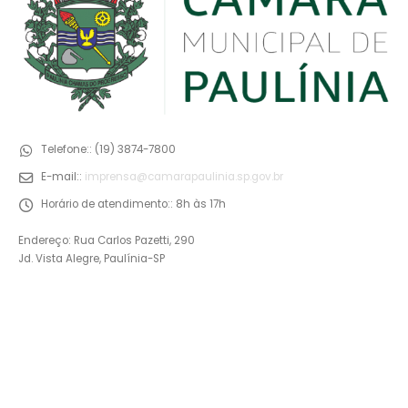
Telefone::
(19) 3874-7800
E-mail::
imprensa@camarapaulinia.sp.gov.br
Horário de atendimento::
8h às 17h
Endereço: Rua Carlos Pazetti, 290
Jd. Vista Alegre, Paulínia-SP