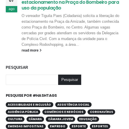
07
estacionamento na Praça do Bombeiro para
uso da população
ago
O vereador Tiguila Paes (Cidadania) solicita a liberação do
estacionamento na Praça da Amizade, também conhecida
como Praça do Bombeiro, no Centro. Algumas vagas
cercadas por grades atendiam os servidores da Delegacia
de Polícia Civil. Com a mudança da unidade para o
Complexo Rodoshopping, a área...
read more
PESQUISAR
Pesquisar
PESQUISE POR #HASHTAGS
ACESSIBILIDADE E INCLUSÃO
ASSISTÊNCIA SOCIAL
AUDIÊNCIA PÚBLICA
COMÉRCIOS E NEGÓCIOS
CORONAVÍRUS
CULTURA
CÂMARA
CÂMARA JOVEM
EDUCAÇÃO
EMENDAS IMPOSITIVAS
EMPREGO
ESPORTE
ESPORTES