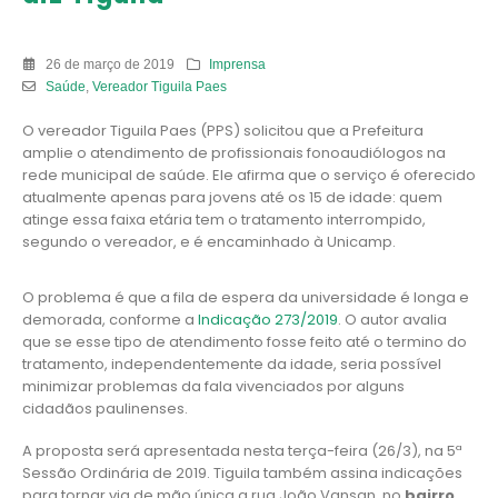
26 de março de 2019
Imprensa
Saúde
,
Vereador Tiguila Paes
O vereador Tiguila Paes (PPS) solicitou que a Prefeitura
amplie o atendimento de profissionais fonoaudiólogos na
rede municipal de saúde. Ele afirma que o serviço é oferecido
atualmente apenas para jovens até os 15 de idade: quem
atinge essa faixa etária tem o tratamento interrompido,
segundo o vereador, e é encaminhado à Unicamp.
O problema é que a fila de espera da universidade é longa e
demorada, conforme a
Indicação 273/2019
. O autor avalia
que se esse tipo de atendimento fosse feito até o termino do
tratamento, independentemente da idade, seria possível
minimizar problemas da fala vivenciados por alguns
cidadãos paulinenses.
A proposta será apresentada nesta terça-feira (26/3), na 5ª
Sessão Ordinária de 2019. Tiguila também assina indicações
para tornar via de mão única a rua João Vansan, no
bairro