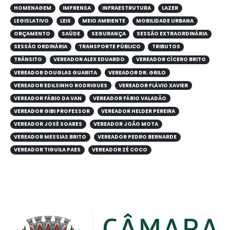
HOMENAGEM
IMPRENSA
INFRAESTRUTURA
LAZER
LEGISLATIVO
LEIS
MEIO AMBIENTE
MOBILIDADE URBANA
ORÇAMENTO
SAÚDE
SEGURANÇA
SESSÃO EXTRAORDINÁRIA
SESSÃO ORDINÁRIA
TRANSPORTE PÚBLICO
TRIBUTOS
TRÂNSITO
VEREADOR ALEX EDUARDO
VEREADOR CÍCERO BRITO
VEREADOR DOUGLAS GUARITA
VEREADOR DR. GRILO
VEREADOR EDILSINHO RODRIGUES
VEREADOR FLÁVIO XAVIER
VEREADOR FÁBIO DA VAN
VEREADOR FÁBIO VALADÃO
VEREADOR GIBI PROFESSOR
VEREADOR HELDER PEREIRA
VEREADOR JOSÉ SOARES
VEREADOR JOÃO MOTA
VEREADOR MESSIAS BRITO
VEREADOR PEDRO BERNARDE
VEREADOR TIGUILA PAES
VEREADOR ZÉ COCO