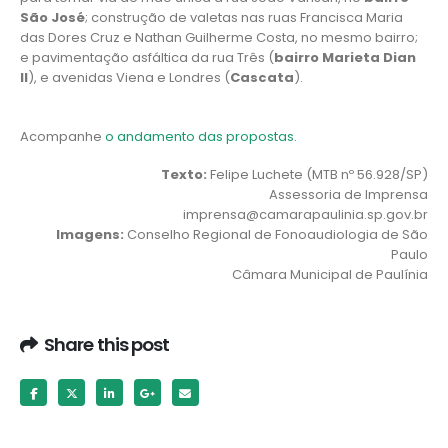
São José
; construção de valetas nas ruas Francisca Maria
das Dores Cruz e Nathan Guilherme Costa, no mesmo bairro;
e pavimentação asfáltica da rua Três (
bairro Marieta Dian
II
), e avenidas Viena e Londres (
Cascata
).
Acompanhe
o andamento das propostas
.
Texto:
Felipe Luchete (MTB nº 56.928/SP)
Assessoria de Imprensa
imprensa@camarapaulinia.sp.gov.br
Imagens:
Conselho Regional de Fonoaudiologia de São
Paulo
Câmara Municipal de Paulínia
Share this post