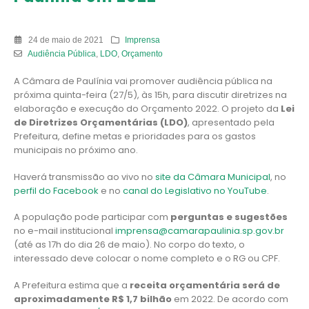
24 de maio de 2021
Imprensa
Audiência Pública
,
LDO
,
Orçamento
A Câmara de Paulínia vai promover audiência pública na
próxima quinta-feira (27/5), às 15h, para discutir diretrizes na
elaboração e execução do Orçamento 2022. O projeto da
Lei
de Diretrizes Orçamentárias (LDO)
, apresentado pela
Prefeitura, define metas e prioridades para os gastos
municipais no próximo ano.
Haverá transmissão ao vivo no
site da Câmara Municipal
, no
perfil do Facebook
e no
canal do Legislativo no YouTube
.
A população pode participar com
perguntas e sugestões
no e-mail institucional
imprensa@camarapaulinia.sp.gov.br
(até as 17h do dia 26 de maio). No corpo do texto, o
interessado deve colocar o nome completo e o RG ou CPF.
A Prefeitura estima que a
receita orçamentária será de
aproximadamente R$ 1,7 bilhão
em 2022. De acordo com