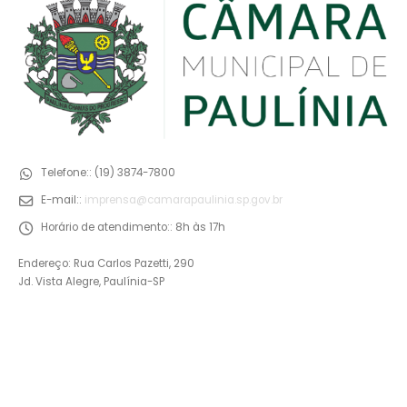
Telefone::
(19) 3874-7800
E-mail::
imprensa@camarapaulinia.sp.gov.br
Horário de atendimento::
8h às 17h
Endereço: Rua Carlos Pazetti, 290
Jd. Vista Alegre, Paulínia-SP