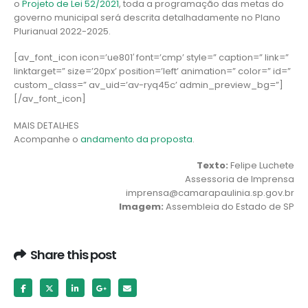
o
Projeto de Lei 52/2021
, toda a programação das metas do
governo municipal será descrita detalhadamente no Plano
Plurianual 2022-2025.
[av_font_icon icon=’ue801′ font=’cmp’ style=” caption=” link=”
linktarget=” size=’20px’ position=’left’ animation=” color=” id=”
custom_class=” av_uid=’av-ryq45c’ admin_preview_bg=”]
[/av_font_icon]
MAIS DETALHES
Acompanhe o
andamento da proposta
.
Texto:
Felipe Luchete
Assessoria de Imprensa
imprensa@camarapaulinia.sp.gov.br
Imagem:
Assembleia do Estado de SP
Share this post