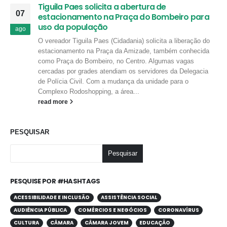
Tiguila Paes solicita a abertura de
07
estacionamento na Praça do Bombeiro para
uso da população
ago
O vereador Tiguila Paes (Cidadania) solicita a liberação do
estacionamento na Praça da Amizade, também conhecida
como Praça do Bombeiro, no Centro. Algumas vagas
cercadas por grades atendiam os servidores da Delegacia
de Polícia Civil. Com a mudança da unidade para o
Complexo Rodoshopping, a área...
read more
PESQUISAR
Pesquisar
PESQUISE POR #HASHTAGS
ACESSIBILIDADE E INCLUSÃO
ASSISTÊNCIA SOCIAL
AUDIÊNCIA PÚBLICA
COMÉRCIOS E NEGÓCIOS
CORONAVÍRUS
CULTURA
CÂMARA
CÂMARA JOVEM
EDUCAÇÃO