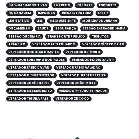
EMENDAS IMPOSITIVAS
EMPREGO
ESPORTE
ESPORTES
HOMENAGEM
IMPRENSA
INFRAESTRUTURA
LAZER
LEGISLATIVO
LEIS
MEIO AMBIENTE
MOBILIDADE URBANA
ORÇAMENTO
SAÚDE
SEGURANÇA
SESSÃO EXTRAORDINÁRIA
SESSÃO ORDINÁRIA
TRANSPORTE PÚBLICO
TRIBUTOS
TRÂNSITO
VEREADOR ALEX EDUARDO
VEREADOR CÍCERO BRITO
VEREADOR DOUGLAS GUARITA
VEREADOR DR. GRILO
VEREADOR EDILSINHO RODRIGUES
VEREADOR FLÁVIO XAVIER
VEREADOR FÁBIO DA VAN
VEREADOR FÁBIO VALADÃO
VEREADOR GIBI PROFESSOR
VEREADOR HELDER PEREIRA
VEREADOR JOSÉ SOARES
VEREADOR JOÃO MOTA
VEREADOR MESSIAS BRITO
VEREADOR PEDRO BERNARDE
VEREADOR TIGUILA PAES
VEREADOR ZÉ COCO