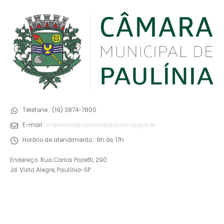
Telefone::
(19) 3874-7800
E-mail::
imprensa@camarapaulinia.sp.gov.br
Horário de atendimento::
8h às 17h
Endereço: Rua Carlos Pazetti, 290
Jd. Vista Alegre, Paulínia-SP