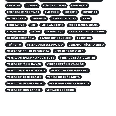
CULTURA
CÂMARA
CÂMARA JOVEM
EDUCAÇÃO
EMENDAS IMPOSITIVAS
EMPREGO
ESPORTE
ESPORTES
HOMENAGEM
IMPRENSA
INFRAESTRUTURA
LAZER
LEGISLATIVO
LEIS
MEIO AMBIENTE
MOBILIDADE URBANA
ORÇAMENTO
SAÚDE
SEGURANÇA
SESSÃO EXTRAORDINÁRIA
SESSÃO ORDINÁRIA
TRANSPORTE PÚBLICO
TRIBUTOS
TRÂNSITO
VEREADOR ALEX EDUARDO
VEREADOR CÍCERO BRITO
VEREADOR DOUGLAS GUARITA
VEREADOR DR. GRILO
VEREADOR EDILSINHO RODRIGUES
VEREADOR FLÁVIO XAVIER
VEREADOR FÁBIO DA VAN
VEREADOR FÁBIO VALADÃO
VEREADOR GIBI PROFESSOR
VEREADOR HELDER PEREIRA
VEREADOR JOSÉ SOARES
VEREADOR JOÃO MOTA
VEREADOR MESSIAS BRITO
VEREADOR PEDRO BERNARDE
VEREADOR TIGUILA PAES
VEREADOR ZÉ COCO