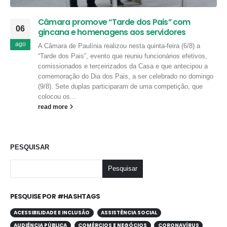
Câmara promove “Tarde dos Pais” com
06
gincana e homenagens aos servidores
ago
A Câmara de Paulínia realizou nesta quinta-feira (6/8) a
“Tarde dos Pais”, evento que reuniu funcionários efetivos,
comissionados e terceirizados da Casa e que antecipou a
comemoração do Dia dos Pais, a ser celebrado no domingo
(9/8). Sete duplas participaram de uma competição, que
colocou os...
read more
PESQUISAR
Pesquisar
PESQUISE POR #HASHTAGS
ACESSIBILIDADE E INCLUSÃO
ASSISTÊNCIA SOCIAL
AUDIÊNCIA PÚBLICA
COMÉRCIOS E NEGÓCIOS
CORONAVÍRUS