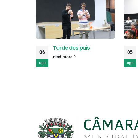
Tarde dos pais
06
05
read more
ago
ago