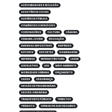
ACESSIBILIDADE E INCLUSÃO
ASSISTÊNCIA SOCIAL
AUDIÊNCIA PÚBLICA
COMÉRCIOS E NEGÓCIOS
CORONAVÍRUS
CULTURA
CÂMARA
CÂMARA JOVEM
EDUCAÇÃO
EMENDAS IMPOSITIVAS
EMPREGO
ESPORTE
ESPORTES
HOMENAGEM
IMPRENSA
INFRAESTRUTURA
LAZER
LEGISLATIVO
LEIS
MEIO AMBIENTE
MOBILIDADE URBANA
ORÇAMENTO
SAÚDE
SEGURANÇA
SESSÃO EXTRAORDINÁRIA
SESSÃO ORDINÁRIA
TRANSPORTE PÚBLICO
TRIBUTOS
TRÂNSITO
VEREADOR ALEX EDUARDO