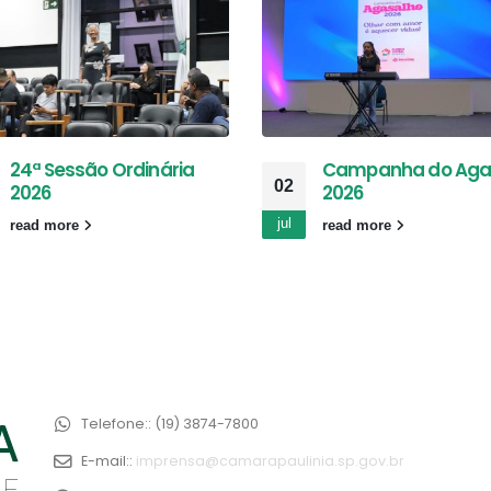
24ª Sessão Ordinária
Campanha do Aga
02
2026
2026
jul
read more
read more
Telefone::
(19) 3874-7800
E-mail::
imprensa@camarapaulinia.sp.gov.br