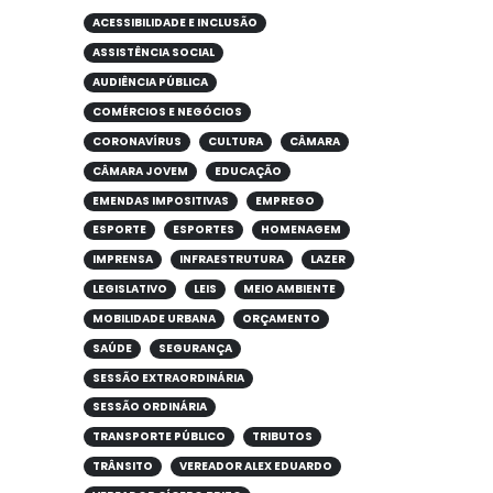
ACESSIBILIDADE E INCLUSÃO
ASSISTÊNCIA SOCIAL
AUDIÊNCIA PÚBLICA
COMÉRCIOS E NEGÓCIOS
CORONAVÍRUS
CULTURA
CÂMARA
CÂMARA JOVEM
EDUCAÇÃO
EMENDAS IMPOSITIVAS
EMPREGO
ESPORTE
ESPORTES
HOMENAGEM
IMPRENSA
INFRAESTRUTURA
LAZER
LEGISLATIVO
LEIS
MEIO AMBIENTE
MOBILIDADE URBANA
ORÇAMENTO
SAÚDE
SEGURANÇA
SESSÃO EXTRAORDINÁRIA
SESSÃO ORDINÁRIA
TRANSPORTE PÚBLICO
TRIBUTOS
TRÂNSITO
VEREADOR ALEX EDUARDO