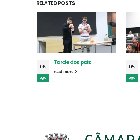
RELATED
POSTS
Tarde dos pais
06
05
read more
ago
ago