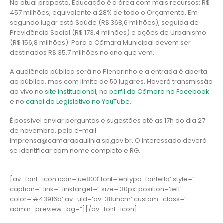
Na atual proposta, Educação é a área com mais recursos: R$
457 milhões, equivalente a 28% de todo o Orçamento. Em
segundo lugar está Saúde (R$ 368,6 milhões), seguida de
Previdência Social (R$ 173,4 milhões) e ações de Urbanismo
(R$ 156,8 milhões). Para a Câmara Municipal devem ser
destinados R$ 35,7 milhões no ano que vem.
A audiência pública será no Plenarinho e a entrada é aberta
ao público, mas com limite de 50 lugares. Haverá transmissão
ao vivo no
site institucional
, no
perfil da Câmara no Facebook
e no
canal do Legislativo no YouTube
.
É possível enviar perguntas e sugestões até as 17h do dia 27
de novembro, pelo e-mail
imprensa@camarapaulinia.sp.gov.br. O interessado deverá
se identificar com nome completo e RG.
[av_font_icon icon=’ue803′ font=’entypo-fontello’ style=”
caption=” link=” linktarget=” size=’30px’ position=’left’
color=’#43916b’ av_uid=’av-38uhcm’ custom_class=”
admin_preview_bg=”][/av_font_icon]