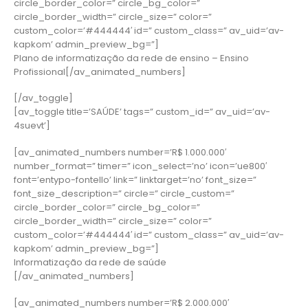
circle_border_color=” circle_bg_color=”
circle_border_width=” circle_size=” color=”
custom_color=’#444444′ id=” custom_class=” av_uid=’av-
kapkom’ admin_preview_bg=”]
Plano de informatização da rede de ensino – Ensino
Profissional[/av_animated_numbers]
[/av_toggle]
[av_toggle title=’SAÚDE’ tags=” custom_id=” av_uid=’av-
4suevt’]
[av_animated_numbers number=’R$ 1.000.000′
number_format=” timer=” icon_select=’no’ icon=’ue800′
font=’entypo-fontello’ link=” linktarget=’no’ font_size=”
font_size_description=” circle=” circle_custom=”
circle_border_color=” circle_bg_color=”
circle_border_width=” circle_size=” color=”
custom_color=’#444444′ id=” custom_class=” av_uid=’av-
kapkom’ admin_preview_bg=”]
Informatização da rede de saúde
[/av_animated_numbers]
[av_animated_numbers number=’R$ 2.000.000′