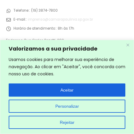
Telefone::
(19) 3874-7800
E-mail::
imprensa@camarapaulinia.sp.gov.br
Horário de atendimento::
8h às 17h
Endereço: Rua Carlos Pazetti, 290
Jd. Vista Alegre, Paulínia-SP
Valorizamos a sua privacidade
Usamos cookies para melhorar sua experiência de
navegação. Ao clicar em "Aceitar", você concorda com
nosso uso de cookies.
Aceitar
Personalizar
Rejeitar