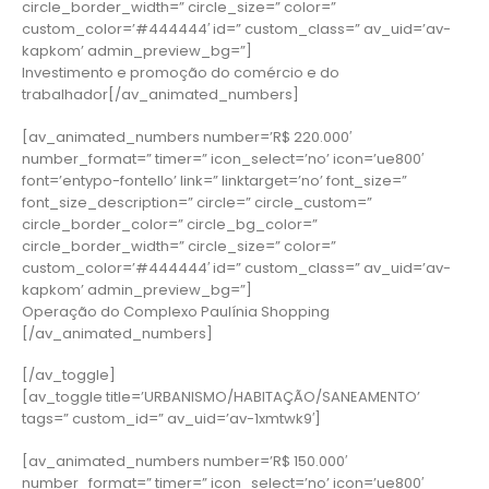
circle_border_width=” circle_size=” color=”
custom_color=’#444444′ id=” custom_class=” av_uid=’av-
kapkom’ admin_preview_bg=”]
Investimento e promoção do comércio e do
trabalhador[/av_animated_numbers]
[av_animated_numbers number=’R$ 220.000′
number_format=” timer=” icon_select=’no’ icon=’ue800′
font=’entypo-fontello’ link=” linktarget=’no’ font_size=”
font_size_description=” circle=” circle_custom=”
circle_border_color=” circle_bg_color=”
circle_border_width=” circle_size=” color=”
custom_color=’#444444′ id=” custom_class=” av_uid=’av-
kapkom’ admin_preview_bg=”]
Operação do Complexo Paulínia Shopping
[/av_animated_numbers]
[/av_toggle]
[av_toggle title=’URBANISMO/HABITAÇÃO/SANEAMENTO’
tags=” custom_id=” av_uid=’av-1xmtwk9′]
[av_animated_numbers number=’R$ 150.000′
number_format=” timer=” icon_select=’no’ icon=’ue800′