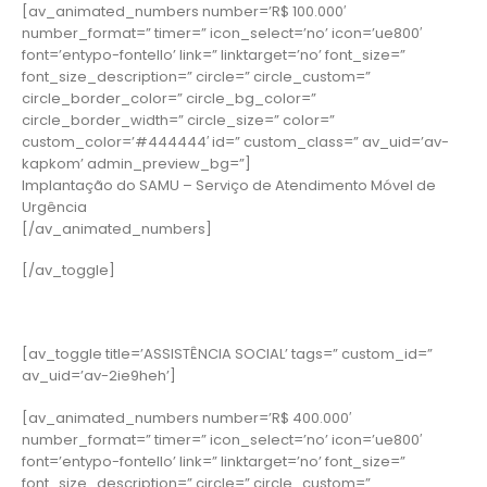
[av_animated_numbers number=’R$ 100.000′
number_format=” timer=” icon_select=’no’ icon=’ue800′
font=’entypo-fontello’ link=” linktarget=’no’ font_size=”
font_size_description=” circle=” circle_custom=”
circle_border_color=” circle_bg_color=”
circle_border_width=” circle_size=” color=”
custom_color=’#444444′ id=” custom_class=” av_uid=’av-
kapkom’ admin_preview_bg=”]
Implantação do SAMU – Serviço de Atendimento Móvel de
Urgência
[/av_animated_numbers]
[/av_toggle]
[av_toggle title=’ASSISTÊNCIA SOCIAL’ tags=” custom_id=”
av_uid=’av-2ie9heh’]
[av_animated_numbers number=’R$ 400.000′
number_format=” timer=” icon_select=’no’ icon=’ue800′
font=’entypo-fontello’ link=” linktarget=’no’ font_size=”
font_size_description=” circle=” circle_custom=”