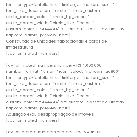
font=’entypo-fontello’ link=” linktarget=’no’ font_size=”
font_size_description=” circle=” circle_custom=”
circle_border_color=” circle_bg_color=”
circle_border_width=” circle_size=” color=”
custom_color=’#444444′ id=” custom_class=” av_uid=’av-
kapkom’ admin_preview_bg=”]
Construção de unidades habitacionais e obras de
infraestrutura
[/av_animated_numbers]
[av_animated_numbers number=’R$ 4.000.000′
number_format=” timer=” icon_select=’no’ icon=’ue800′
font=’entypo-fontello’ link=” linktarget=’no’ font_size=”
font_size_description=” circle=” circle_custom=”
circle_border_color=” circle_bg_color=”
circle_border_width=” circle_size=” color=”
custom_color=’#444444′ id=” custom_class=” av_uid=’av-
kapkom’ admin_preview_bg=”]
Aquisição e/ou desapropriação de imóveis
[/av_animated_numbers]
[av_animated_numbers number=’R$ 16.496.000′