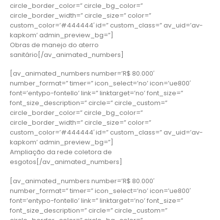
circle_border_color=” circle_bg_color=”
circle_border_width=” circle_size=” color=”
custom_color=’#444444′ id=” custom_class=” av_uid=’av-
kapkom’ admin_preview_bg=”]
Obras de manejo do aterro
sanitário[/av_animated_numbers]
[av_animated_numbers number=’R$ 80.000′
number_format=” timer=” icon_select=’no’ icon=’ue800′
font=’entypo-fontello’ link=” linktarget=’no’ font_size=”
font_size_description=” circle=” circle_custom=”
circle_border_color=” circle_bg_color=”
circle_border_width=” circle_size=” color=”
custom_color=’#444444′ id=” custom_class=” av_uid=’av-
kapkom’ admin_preview_bg=”]
Ampliação da rede coletora de
esgotos[/av_animated_numbers]
[av_animated_numbers number=’R$ 80.000′
number_format=” timer=” icon_select=’no’ icon=’ue800′
font=’entypo-fontello’ link=” linktarget=’no’ font_size=”
font_size_description=” circle=” circle_custom=”