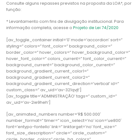
Consulte alguns repasses previstos na proposta da LOA*, por
função:
* Levantamento com fins de divulgação institucional. Para
informação completa, acesse o
Projeto de Lei 74/2020
[av_toggle_container initial=’0′ mode=’accordion’ sort=”
styling=” colors=” font_color=” background_color=”
border_color=” hover_colors=” hover_background_color=”
hover_font_color=” colors_current=” font_color_current=”
background_current=” background_color_current=”
background_gradient_current_color1=”
background_gradient_current_color2=”
background_gradient_current_direction=’vertical’ id=”
custom_class=” av_uid=’av-321qvjt’]
[av_toggle title=’ADMINISTRAÇÃO’ tags=” custom_id=”
av_uid=’av-2ie9heh’]
[av_animated_numbers number=’R$ 500.000′
number_format=” timer=” icon_select=’no’ icon=’ue800′
font=’entypo-fontello’ link=” linktarget=’no’ font_size=”
font_size_description=” circle=” circle_custom=”
circle_border_color=” circle_bg_color=”