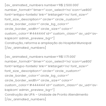
[av_animated_numbers number=’R$ 2.500.000′
number_format=” timer=” icon_select=’no’ icon=’ue800′
font=’entypo-fontello’ link=” linktarget=’no’ font_size=”
font_size_description=” circle=” circle_custom=”
circle_border_color=” circle_bg_color=”
circle_border_width=” circle_size=” color=”
custom_color=’#444444′ id=” custom_class=” av_uid=’av-
kapkom’ admin_preview_bg=”]
Construção, reforma e ampliação do Hospital Municipal
[/av_animated_numbers]
[av_animated_numbers number=’R$ 1.171.000′
number_format=” timer=” icon_select=’no’ icon=’ue800′
font=’entypo-fontello’ link=” linktarget=’no’ font_size=”
font_size_description=” circle=” circle_custom=”
circle_border_color=” circle_bg_color=”
circle_border_width=” circle_size=” color=”
custom_color=’#444444′ id=” custom_class=” av_uid=’av-
kapkom’ admin_preview_bg=”]
Construção de UPA – Unidade de Pronto Atendimento
[/av_animated_numbers]