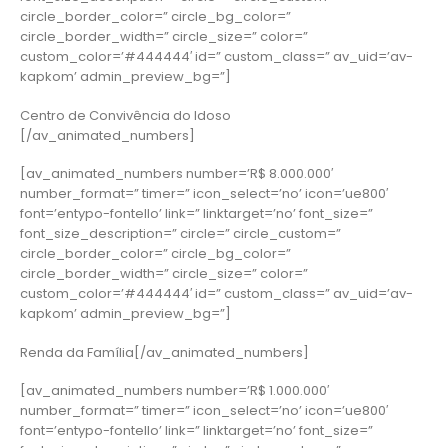
circle_border_color=” circle_bg_color=”
circle_border_width=” circle_size=” color=”
custom_color=’#444444′ id=” custom_class=” av_uid=’av-
kapkom’ admin_preview_bg=”]
Centro de Convivência do Idoso
[/av_animated_numbers]
[av_animated_numbers number=’R$ 8.000.000′
number_format=” timer=” icon_select=’no’ icon=’ue800′
font=’entypo-fontello’ link=” linktarget=’no’ font_size=”
font_size_description=” circle=” circle_custom=”
circle_border_color=” circle_bg_color=”
circle_border_width=” circle_size=” color=”
custom_color=’#444444′ id=” custom_class=” av_uid=’av-
kapkom’ admin_preview_bg=”]
Renda da Família[/av_animated_numbers]
[av_animated_numbers number=’R$ 1.000.000′
number_format=” timer=” icon_select=’no’ icon=’ue800′
font=’entypo-fontello’ link=” linktarget=’no’ font_size=”