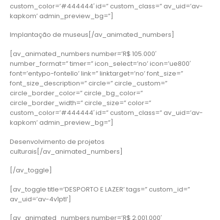
custom_color=’#444444′ id=” custom_class=” av_uid=’av-
kapkom’ admin_preview_bg=”]
Implantação de museus[/av_animated_numbers]
[av_animated_numbers number=’R$ 105.000′
number_format=” timer=” icon_select=’no’ icon=’ue800′
font=’entypo-fontello’ link=” linktarget=’no’ font_size=”
font_size_description=” circle=” circle_custom=”
circle_border_color=” circle_bg_color=”
circle_border_width=” circle_size=” color=”
custom_color=’#444444′ id=” custom_class=” av_uid=’av-
kapkom’ admin_preview_bg=”]
Desenvolvimento de projetos
culturais[/av_animated_numbers]
[/av_toggle]
[av_toggle title=’DESPORTO E LAZER’ tags=” custom_id=”
av_uid=’av-4v1ptl’]
[av_animated_numbers number=’R$ 2.001.000′