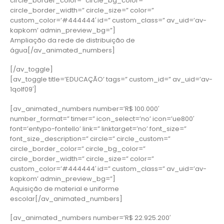
circle_border_color=” circle_bg_color=”
circle_border_width=” circle_size=” color=”
custom_color=’#444444′ id=” custom_class=” av_uid=’av-
kapkom’ admin_preview_bg=”]
Ampliação da rede de distribuição de
água[/av_animated_numbers]
[/av_toggle]
[av_toggle title=’EDUCAÇÃO’ tags=” custom_id=” av_uid=’av-
1qolf09′]
[av_animated_numbers number=’R$ 100.000′
number_format=” timer=” icon_select=’no’ icon=’ue800′
font=’entypo-fontello’ link=” linktarget=’no’ font_size=”
font_size_description=” circle=” circle_custom=”
circle_border_color=” circle_bg_color=”
circle_border_width=” circle_size=” color=”
custom_color=’#444444′ id=” custom_class=” av_uid=’av-
kapkom’ admin_preview_bg=”]
Aquisição de material e uniforme
escolar[/av_animated_numbers]
[av_animated_numbers number=’R$ 22.925.200′