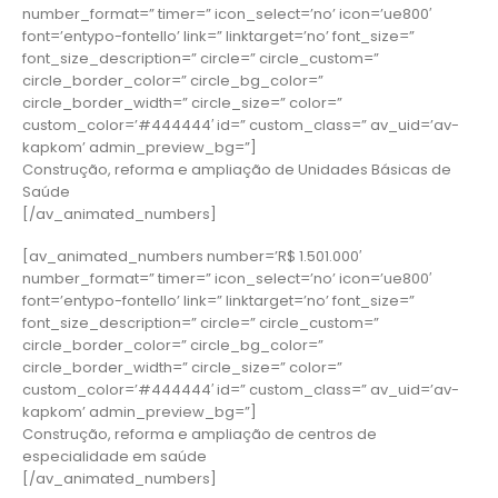
number_format=” timer=” icon_select=’no’ icon=’ue800′
font=’entypo-fontello’ link=” linktarget=’no’ font_size=”
font_size_description=” circle=” circle_custom=”
circle_border_color=” circle_bg_color=”
circle_border_width=” circle_size=” color=”
custom_color=’#444444′ id=” custom_class=” av_uid=’av-
kapkom’ admin_preview_bg=”]
Construção, reforma e ampliação de Unidades Básicas de
Saúde
[/av_animated_numbers]
[av_animated_numbers number=’R$ 1.501.000′
number_format=” timer=” icon_select=’no’ icon=’ue800′
font=’entypo-fontello’ link=” linktarget=’no’ font_size=”
font_size_description=” circle=” circle_custom=”
circle_border_color=” circle_bg_color=”
circle_border_width=” circle_size=” color=”
custom_color=’#444444′ id=” custom_class=” av_uid=’av-
kapkom’ admin_preview_bg=”]
Construção, reforma e ampliação de centros de
especialidade em saúde
[/av_animated_numbers]