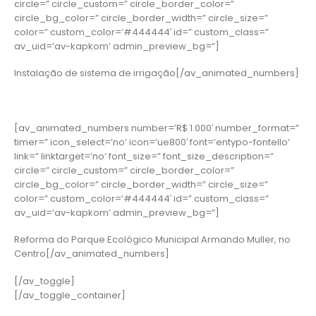
circle=” circle_custom=” circle_border_color=”
circle_bg_color=” circle_border_width=” circle_size=”
color=” custom_color=’#444444′ id=” custom_class=”
av_uid=’av-kapkom’ admin_preview_bg=”]
Instalação de sistema de irrigação[/av_animated_numbers]
[av_animated_numbers number=’R$ 1.000′ number_format=”
timer=” icon_select=’no’ icon=’ue800′ font=’entypo-fontello’
link=” linktarget=’no’ font_size=” font_size_description=”
circle=” circle_custom=” circle_border_color=”
circle_bg_color=” circle_border_width=” circle_size=”
color=” custom_color=’#444444′ id=” custom_class=”
av_uid=’av-kapkom’ admin_preview_bg=”]
Reforma do Parque Ecológico Municipal Armando Muller, no
Centro[/av_animated_numbers]
[/av_toggle]
[/av_toggle_container]