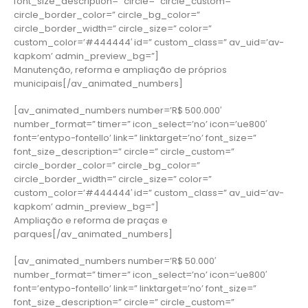
font_size_description=” circle=” circle_custom=”
circle_border_color=” circle_bg_color=”
circle_border_width=” circle_size=” color=”
custom_color=’#444444′ id=” custom_class=” av_uid=’av-
kapkom’ admin_preview_bg=”]
Manutenção, reforma e ampliação de próprios
municipais[/av_animated_numbers]
[av_animated_numbers number=’R$ 500.000′
number_format=” timer=” icon_select=’no’ icon=’ue800′
font=’entypo-fontello’ link=” linktarget=’no’ font_size=”
font_size_description=” circle=” circle_custom=”
circle_border_color=” circle_bg_color=”
circle_border_width=” circle_size=” color=”
custom_color=’#444444′ id=” custom_class=” av_uid=’av-
kapkom’ admin_preview_bg=”]
Ampliação e reforma de praças e
parques[/av_animated_numbers]
[av_animated_numbers number=’R$ 50.000′
number_format=” timer=” icon_select=’no’ icon=’ue800′
font=’entypo-fontello’ link=” linktarget=’no’ font_size=”
font_size_description=” circle=” circle_custom=”