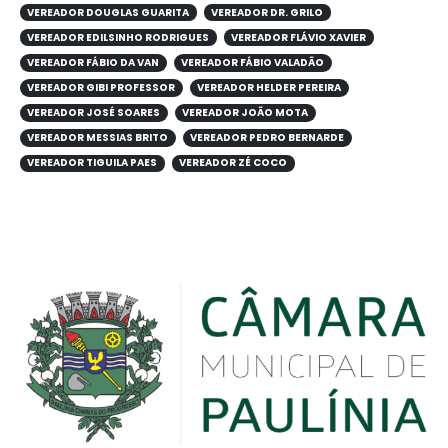
VEREADOR DOUGLAS GUARITA
VEREADOR DR. GRILO
VEREADOR EDILSINHO RODRIGUES
VEREADOR FLÁVIO XAVIER
VEREADOR FÁBIO DA VAN
VEREADOR FÁBIO VALADÃO
VEREADOR GIBI PROFESSOR
VEREADOR HELDER PEREIRA
VEREADOR JOSÉ SOARES
VEREADOR JOÃO MOTA
VEREADOR MESSIAS BRITO
VEREADOR PEDRO BERNARDE
VEREADOR TIGUILA PAES
VEREADOR ZÉ COCO