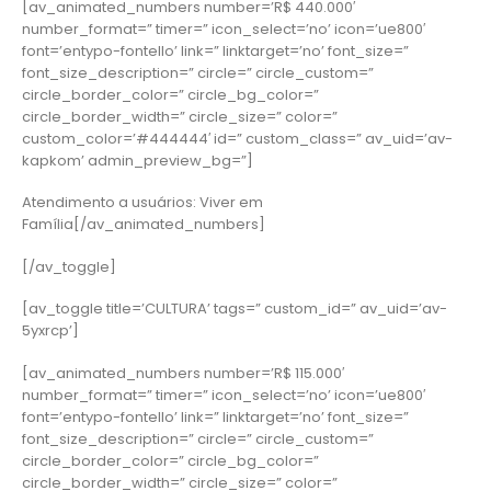
[av_animated_numbers number=’R$ 440.000′
number_format=” timer=” icon_select=’no’ icon=’ue800′
font=’entypo-fontello’ link=” linktarget=’no’ font_size=”
font_size_description=” circle=” circle_custom=”
circle_border_color=” circle_bg_color=”
circle_border_width=” circle_size=” color=”
custom_color=’#444444′ id=” custom_class=” av_uid=’av-
kapkom’ admin_preview_bg=”]
Atendimento a usuários: Viver em
Família[/av_animated_numbers]
[/av_toggle]
[av_toggle title=’CULTURA’ tags=” custom_id=” av_uid=’av-
5yxrcp’]
[av_animated_numbers number=’R$ 115.000′
number_format=” timer=” icon_select=’no’ icon=’ue800′
font=’entypo-fontello’ link=” linktarget=’no’ font_size=”
font_size_description=” circle=” circle_custom=”
circle_border_color=” circle_bg_color=”
circle_border_width=” circle_size=” color=”