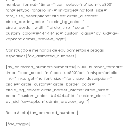
number_format=” timer=” icon_select=’no’ icon=’ue800′
font=’entypo-fontello’ link=” linktarget=’no’ font_size=”
font_size_description=” circle=” circle_custom=”
circle_border_color=” circle_bg_color=”
circle_border_width=” circle_size=” color=”
custom_color=’#444444′ id=” custom_class=” av_uid=’av-
kapkom’ admin_preview_bg=”]
Construção e melhorias de equipamentos e praças
esportivas[/av_animated_numbers]
[av_animated_numbers number=’R$ 5.000′ number_format=”
timer=” icon_select=’no’ icon=’ue800′ font=’entypo-fontello’
link=” linktarget=’no’ font_size=” font_size_description=”
circle=” circle_custom=” circle_border_color=”
circle_bg_color=” circle_border_width=” circle_size=”
color=” custom_color=’#444444′ id=” custom_class=”
av_uid=’av-kapkom’ admin_preview_bg=”]
Bolsa Atleta[/av_animated_numbers]
[/av_toggle]