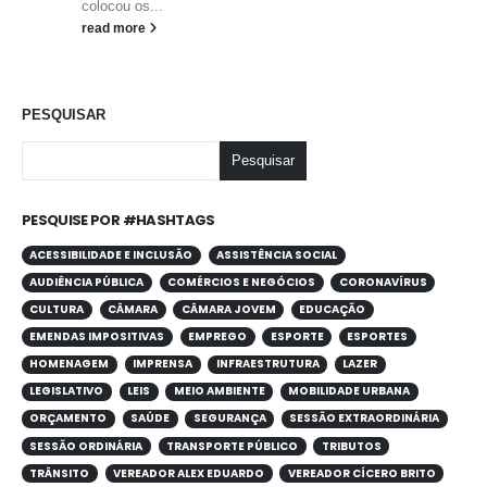
colocou os...
read more
PESQUISAR
Pesquisar
PESQUISE POR #HASHTAGS
ACESSIBILIDADE E INCLUSÃO
ASSISTÊNCIA SOCIAL
AUDIÊNCIA PÚBLICA
COMÉRCIOS E NEGÓCIOS
CORONAVÍRUS
CULTURA
CÂMARA
CÂMARA JOVEM
EDUCAÇÃO
EMENDAS IMPOSITIVAS
EMPREGO
ESPORTE
ESPORTES
HOMENAGEM
IMPRENSA
INFRAESTRUTURA
LAZER
LEGISLATIVO
LEIS
MEIO AMBIENTE
MOBILIDADE URBANA
ORÇAMENTO
SAÚDE
SEGURANÇA
SESSÃO EXTRAORDINÁRIA
SESSÃO ORDINÁRIA
TRANSPORTE PÚBLICO
TRIBUTOS
TRÂNSITO
VEREADOR ALEX EDUARDO
VEREADOR CÍCERO BRITO