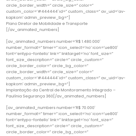
circle_border_width=” circle_size=” color=”
custom_color=’#444444′ id=” custom_class=” av_uid=’av-
kapkom’ admin_preview_bg=”]
Plano Diretor de Mobilidade e Transporte
[/av_animated_numbers]
[av_animated_numbers number=’R$ 1.480.000′
number_format=” timer=” icon_select=’no’ icon=’ue800′
font=’entypo-fontello’ link=” linktarget=’no’ font_size=”
font_size_description=” circle=” circle_custom=”
circle_border_color=” circle_bg_color=”
circle_border_width=” circle_size=” color=”
custom_color=’#444444′ id=” custom_class=” av_uid=’av-
kapkom’ admin_preview_bg=”]
Implantação da Central de Monitoramento Integrado –
Paulínia Segurança 360[/av_animated_numbers]
[av_animated_numbers number=’R$ 70.000′
number_format=” timer=” icon_select=’no’ icon=’ue800′
font=’entypo-fontello’ link=” linktarget=’no’ font_size=”
font_size_description=” circle=” circle_custom=”
circle_border_color=” circle_bg_color=”