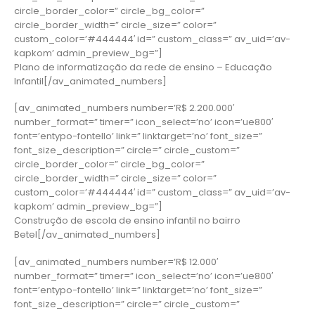
circle_border_color=” circle_bg_color=”
circle_border_width=” circle_size=” color=”
custom_color=’#444444′ id=” custom_class=” av_uid=’av-
kapkom’ admin_preview_bg=”]
Plano de informatização da rede de ensino – Educação
Infantil[/av_animated_numbers]
[av_animated_numbers number=’R$ 2.200.000′
number_format=” timer=” icon_select=’no’ icon=’ue800′
font=’entypo-fontello’ link=” linktarget=’no’ font_size=”
font_size_description=” circle=” circle_custom=”
circle_border_color=” circle_bg_color=”
circle_border_width=” circle_size=” color=”
custom_color=’#444444′ id=” custom_class=” av_uid=’av-
kapkom’ admin_preview_bg=”]
Construção de escola de ensino infantil no bairro
Betel[/av_animated_numbers]
[av_animated_numbers number=’R$ 12.000′
number_format=” timer=” icon_select=’no’ icon=’ue800′
font=’entypo-fontello’ link=” linktarget=’no’ font_size=”
font_size_description=” circle=” circle_custom=”