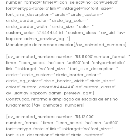
number_format=” timer=” icon_select=’no’ icon=’ue800′
font=’entypo-fontello’ link=” linktarget=’no’ font_size=”
font_size_description=” circle=” circle_custom=”
circle_border_color=” circle_bg_color=”
circle_border_width=” circle_size=” color=”
custom_color=’#444444′ id=” custom_class=” av_uid=’av-
kapkom’ admin_preview_bg=”]
Manutenção da merenda escolar[/av_animated_numbers]
[av_animated_numbers number=’R$ 11.000′ number_format=”
timer=” icon_select=’no’ icon=’ue800′ font=’entypo-fontello’
link=” linktarget=’no’ font_size=” font_size_description=”
circle=” circle_custom=” circle_border_color=”
circle_bg_color=” circle_border_width=” circle_size=”
color=” custom_color=’#444444′ id=” custom_class=”
av_uid=’av-kapkom’ admin_preview_bg=”]
Construção, reforma e ampliação de escolas de ensino
fundamental[/av_animated_numbers]
[av_animated_numbers number=’R$ 12.000′
number_format=” timer=” icon_select=’no’ icon=’ue800′
font=’entypo-fontello’ link=” linktarget=’no’ font_size=”
font_size_description=” circle=” circle_custom=”