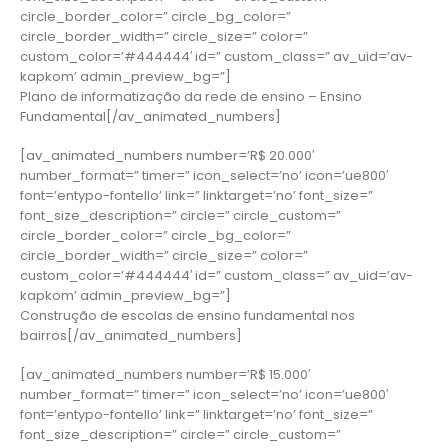
circle_border_color=” circle_bg_color=”
circle_border_width=” circle_size=” color=”
custom_color=’#444444′ id=” custom_class=” av_uid=’av-
kapkom’ admin_preview_bg=”]
Plano de informatização da rede de ensino – Ensino
Fundamental[/av_animated_numbers]
[av_animated_numbers number=’R$ 20.000′
number_format=” timer=” icon_select=’no’ icon=’ue800′
font=’entypo-fontello’ link=” linktarget=’no’ font_size=”
font_size_description=” circle=” circle_custom=”
circle_border_color=” circle_bg_color=”
circle_border_width=” circle_size=” color=”
custom_color=’#444444′ id=” custom_class=” av_uid=’av-
kapkom’ admin_preview_bg=”]
Construção de escolas de ensino fundamental nos
bairros[/av_animated_numbers]
[av_animated_numbers number=’R$ 15.000′
number_format=” timer=” icon_select=’no’ icon=’ue800′
font=’entypo-fontello’ link=” linktarget=’no’ font_size=”
font_size_description=” circle=” circle_custom=”