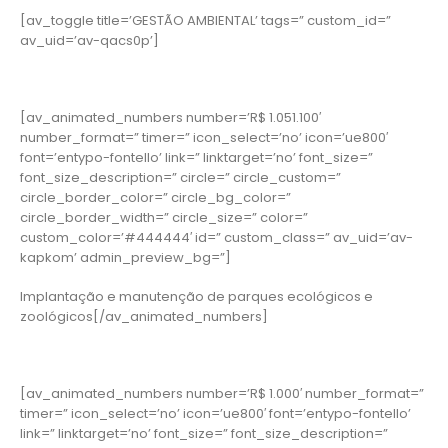
[av_toggle title=’GESTÃO AMBIENTAL’ tags=” custom_id=”
av_uid=’av-qacs0p’]
[av_animated_numbers number=’R$ 1.051.100′
number_format=” timer=” icon_select=’no’ icon=’ue800′
font=’entypo-fontello’ link=” linktarget=’no’ font_size=”
font_size_description=” circle=” circle_custom=”
circle_border_color=” circle_bg_color=”
circle_border_width=” circle_size=” color=”
custom_color=’#444444′ id=” custom_class=” av_uid=’av-
kapkom’ admin_preview_bg=”]
Implantação e manutenção de parques ecológicos e
zoológicos[/av_animated_numbers]
[av_animated_numbers number=’R$ 1.000′ number_format=”
timer=” icon_select=’no’ icon=’ue800′ font=’entypo-fontello’
link=” linktarget=’no’ font_size=” font_size_description=”