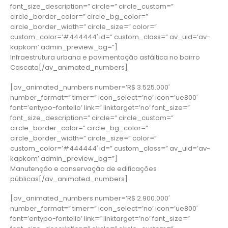
font_size_description=” circle=” circle_custom=”
circle_border_color=” circle_bg_color=”
circle_border_width=” circle_size=” color=”
custom_color=’#444444′ id=” custom_class=” av_uid=’av-
kapkom’ admin_preview_bg=”]
Infraestrutura urbana e pavimentação asfáltica no bairro
Cascata[/av_animated_numbers]
[av_animated_numbers number=’R$ 3.525.000′
number_format=” timer=” icon_select=’no’ icon=’ue800′
font=’entypo-fontello’ link=” linktarget=’no’ font_size=”
font_size_description=” circle=” circle_custom=”
circle_border_color=” circle_bg_color=”
circle_border_width=” circle_size=” color=”
custom_color=’#444444′ id=” custom_class=” av_uid=’av-
kapkom’ admin_preview_bg=”]
Manutenção e conservação de edificações
públicas[/av_animated_numbers]
[av_animated_numbers number=’R$ 2.900.000′
number_format=” timer=” icon_select=’no’ icon=’ue800′
font=’entypo-fontello’ link=” linktarget=’no’ font_size=”