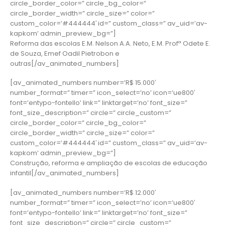
circle_border_color=” circle_bg_color=”
circle_border_width=” circle_size=” color=”
custom_color=’#444444′ id=” custom_class=” av_uid=’av-
kapkom’ admin_preview_bg=”]
Reforma das escolas E.M. Nelson A.A. Neto, E.M. Profª Odete E.
de Souza, Emef Oadil Pietrobon e
outras[/av_animated_numbers]
[av_animated_numbers number=’R$ 15.000′
number_format=” timer=” icon_select=’no’ icon=’ue800′
font=’entypo-fontello’ link=” linktarget=’no’ font_size=”
font_size_description=” circle=” circle_custom=”
circle_border_color=” circle_bg_color=”
circle_border_width=” circle_size=” color=”
custom_color=’#444444′ id=” custom_class=” av_uid=’av-
kapkom’ admin_preview_bg=”]
Construção, reforma e ampliação de escolas de educação
infantil[/av_animated_numbers]
[av_animated_numbers number=’R$ 12.000′
number_format=” timer=” icon_select=’no’ icon=’ue800′
font=’entypo-fontello’ link=” linktarget=’no’ font_size=”
font_size_description=” circle=” circle_custom=”