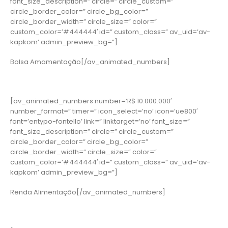
font_size_description=” circle=” circle_custom=”
circle_border_color=” circle_bg_color=”
circle_border_width=” circle_size=” color=”
custom_color=’#444444′ id=” custom_class=” av_uid=’av-
kapkom’ admin_preview_bg=”]
Bolsa Amamentação[/av_animated_numbers]
[av_animated_numbers number=’R$ 10.000.000′
number_format=” timer=” icon_select=’no’ icon=’ue800′
font=’entypo-fontello’ link=” linktarget=’no’ font_size=”
font_size_description=” circle=” circle_custom=”
circle_border_color=” circle_bg_color=”
circle_border_width=” circle_size=” color=”
custom_color=’#444444′ id=” custom_class=” av_uid=’av-
kapkom’ admin_preview_bg=”]
Renda Alimentação[/av_animated_numbers]