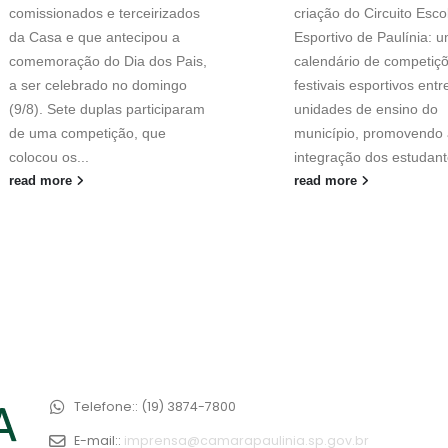
comissionados e terceirizados
criação do Circuito Esco
da Casa e que antecipou a
Esportivo de Paulínia: 
comemoração do Dia dos Pais,
calendário de competiç
a ser celebrado no domingo
festivais esportivos entr
(9/8). Sete duplas participaram
unidades de ensino do
de uma competição, que
município, promovendo 
colocou os...
integração dos estudant
read more
read more
Telefone::
(19) 3874-7800
E-mail::
imprensa@camarapaulinia.sp.gov.br