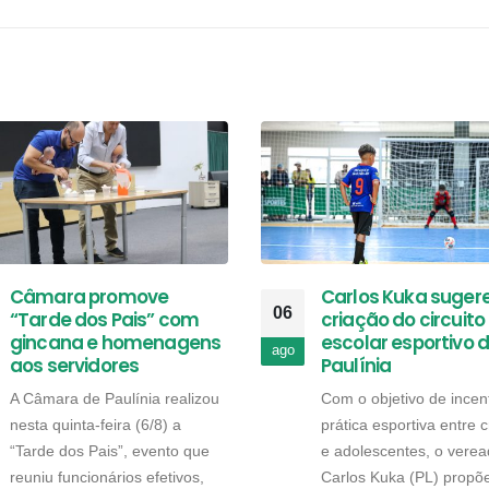
Câmara promove
Carlos Kuka suger
06
“Tarde dos Pais” com
criação do circuito
gincana e homenagens
escolar esportivo 
ago
aos servidores
Paulínia
A Câmara de Paulínia realizou
Com o objetivo de incent
nesta quinta-feira (6/8) a
prática esportiva entre 
“Tarde dos Pais”, evento que
e adolescentes, o verea
reuniu funcionários efetivos,
Carlos Kuka (PL) propõ