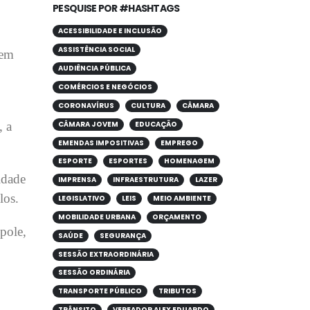
PESQUISE POR #HASHTAGS
ACESSIBILIDADE E INCLUSÃO
ASSISTÊNCIA SOCIAL
 em
AUDIÊNCIA PÚBLICA
COMÉRCIOS E NEGÓCIOS
CORONAVÍRUS
CULTURA
CÂMARA
CÂMARA JOVEM
EDUCAÇÃO
, a
EMENDAS IMPOSITIVAS
EMPREGO
ESPORTE
ESPORTES
HOMENAGEM
idade
IMPRENSA
INFRAESTRUTURA
LAZER
los.
LEGISLATIVO
LEIS
MEIO AMBIENTE
MOBILIDADE URBANA
ORÇAMENTO
pole,
SAÚDE
SEGURANÇA
SESSÃO EXTRAORDINÁRIA
SESSÃO ORDINÁRIA
TRANSPORTE PÚBLICO
TRIBUTOS
TRÂNSITO
VEREADOR ALEX EDUARDO