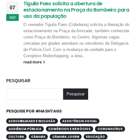
Tiguila Paes solicita a abertura de
07
estacionamento na Praça do Bombeiro para
uso da população
ago
O vereador Tiguila Paes (Cidadania) solicita a liberação do
estacionamento na Praça da Amizade, também conhecida
como Praça do Bombeiro, no Centro. Algumas vagas
cercadas por grades atendiam os servidores da Delegacia
de Polícia Civil. Com a mudança da unidade para o
Complexo Rodoshopping, a área...
read more
PESQUISAR
Pesquisar
PESQUISE POR #HASHTAGS
ACESSIBILIDADE E INCLUSÃO
ASSISTÊNCIA SOCIAL
AUDIÊNCIA PÚBLICA
COMÉRCIOS E NEGÓCIOS
CORONAVÍRUS
CULTURA
CÂMARA
CÂMARA JOVEM
EDUCAÇÃO