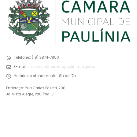
Telefone::
(19) 3874-7800
E-mail::
imprensa@camarapaulinia.sp.gov.br
Horário de atendimento::
8h às 17h
Endereço: Rua Carlos Pazetti, 290
Jd. Vista Alegre, Paulínia-SP