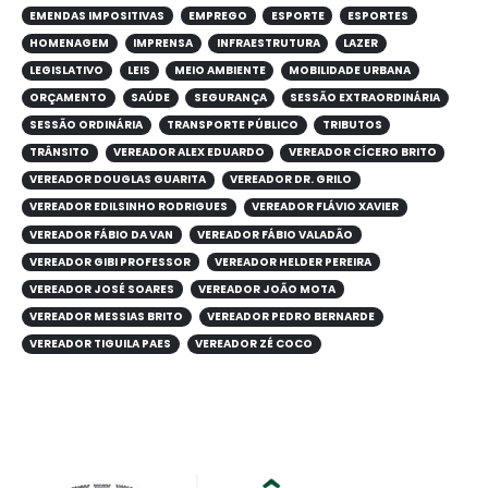
EMENDAS IMPOSITIVAS
EMPREGO
ESPORTE
ESPORTES
HOMENAGEM
IMPRENSA
INFRAESTRUTURA
LAZER
LEGISLATIVO
LEIS
MEIO AMBIENTE
MOBILIDADE URBANA
ORÇAMENTO
SAÚDE
SEGURANÇA
SESSÃO EXTRAORDINÁRIA
SESSÃO ORDINÁRIA
TRANSPORTE PÚBLICO
TRIBUTOS
TRÂNSITO
VEREADOR ALEX EDUARDO
VEREADOR CÍCERO BRITO
VEREADOR DOUGLAS GUARITA
VEREADOR DR. GRILO
VEREADOR EDILSINHO RODRIGUES
VEREADOR FLÁVIO XAVIER
VEREADOR FÁBIO DA VAN
VEREADOR FÁBIO VALADÃO
VEREADOR GIBI PROFESSOR
VEREADOR HELDER PEREIRA
VEREADOR JOSÉ SOARES
VEREADOR JOÃO MOTA
VEREADOR MESSIAS BRITO
VEREADOR PEDRO BERNARDE
VEREADOR TIGUILA PAES
VEREADOR ZÉ COCO