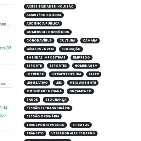
ACESSIBILIDADE E INCLUSÃO
ASSISTÊNCIA SOCIAL
AUDIÊNCIA PÚBLICA
RE...
COMÉRCIOS E NEGÓCIOS
CORONAVÍRUS
CULTURA
CÂMARA
tem 03
CÂMARA JOVEM
EDUCAÇÃO
EMENDAS IMPOSITIVAS
EMPREGO
ESPORTE
ESPORTES
HOMENAGEM
IMPRENSA
INFRAESTRUTURA
LAZER
LEGISLATIVO
LEIS
MEIO AMBIENTE
RE...
MOBILIDADE URBANA
ORÇAMENTO
SAÚDE
SEGURANÇA
A
04 -
SESSÃO EXTRAORDINÁRIA
06 -
SESSÃO ORDINÁRIA
TRANSPORTE PÚBLICO
TRIBUTOS
TRÂNSITO
VEREADOR ALEX EDUARDO