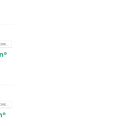
RE...
nº
RE...
nº