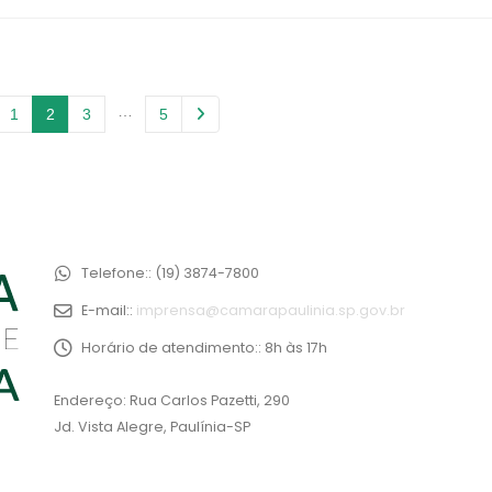
…
1
2
3
5
Telefone::
(19) 3874-7800
E-mail::
imprensa@camarapaulinia.sp.gov.br
Horário de atendimento::
8h às 17h
Endereço: Rua Carlos Pazetti, 290
Jd. Vista Alegre, Paulínia-SP