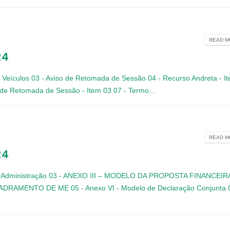
READ MO
24
e Veículos
03 - Aviso de Retomada de Sessão
04 - Recurso Andreta - I
o de Retomada de Sessão - Item 03
07 - Termo...
READ MO
24
e Administração
03 - ANEXO III – MODELO DA PROPOSTA FINANCEIR
UADRAMENTO DE ME
05 - Anexo VI - Modelo de Declaração Conjunta