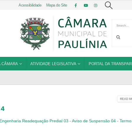
Acessibilidade
|
Mapa do Site
 CÂMARA
ATIVIDADE LEGISLATIVA
PORTAL DA TRANSPAR
READ MO
24
de Engenharia Readequação Predial
03 - Aviso de Suspensão
04 - Termo