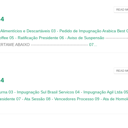
READ MO
24
 Alimentícios e Descartáveis
03 - Pedido de Impugnação Arabica Best 
offee
05 - Ratificação Presidente
06 - Aviso de Suspensão
----------------
E ABAIXO ----------------------------------------
07...
READ MO
24
turna
03 - Impugnação Sul Brasil Servicos
04 - Impugnação Agil Ltda
05
residente
07 - Ata Sessão
08 - Vencedores Processo
09 - Ata de Homo