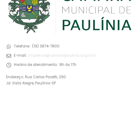
Telefone::
(19) 3874-7800
E-mail::
imprensa@camarapaulinia.sp.gov.br
Horário de atendimento::
8h às 17h
Endereço: Rua Carlos Pazetti, 290
Jd. Vista Alegre, Paulínia-SP