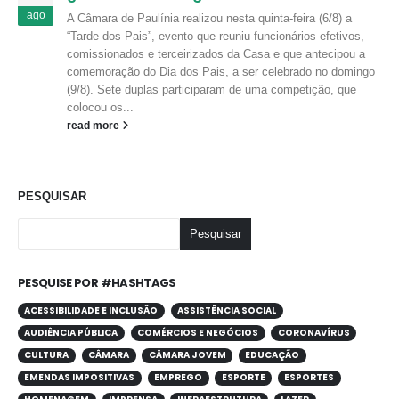
ago
A Câmara de Paulínia realizou nesta quinta-feira (6/8) a
“Tarde dos Pais”, evento que reuniu funcionários efetivos,
comissionados e terceirizados da Casa e que antecipou a
comemoração do Dia dos Pais, a ser celebrado no domingo
(9/8). Sete duplas participaram de uma competição, que
colocou os...
read more
PESQUISAR
Pesquisar
PESQUISE POR #HASHTAGS
ACESSIBILIDADE E INCLUSÃO
ASSISTÊNCIA SOCIAL
AUDIÊNCIA PÚBLICA
COMÉRCIOS E NEGÓCIOS
CORONAVÍRUS
CULTURA
CÂMARA
CÂMARA JOVEM
EDUCAÇÃO
EMENDAS IMPOSITIVAS
EMPREGO
ESPORTE
ESPORTES