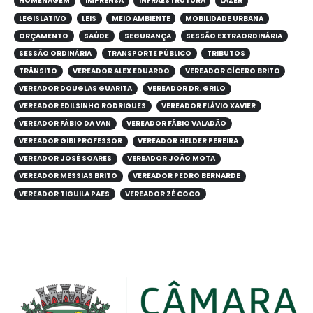
HOMENAGEM
IMPRENSA
INFRAESTRUTURA
LAZER
LEGISLATIVO
LEIS
MEIO AMBIENTE
MOBILIDADE URBANA
ORÇAMENTO
SAÚDE
SEGURANÇA
SESSÃO EXTRAORDINÁRIA
SESSÃO ORDINÁRIA
TRANSPORTE PÚBLICO
TRIBUTOS
TRÂNSITO
VEREADOR ALEX EDUARDO
VEREADOR CÍCERO BRITO
VEREADOR DOUGLAS GUARITA
VEREADOR DR. GRILO
VEREADOR EDILSINHO RODRIGUES
VEREADOR FLÁVIO XAVIER
VEREADOR FÁBIO DA VAN
VEREADOR FÁBIO VALADÃO
VEREADOR GIBI PROFESSOR
VEREADOR HELDER PEREIRA
VEREADOR JOSÉ SOARES
VEREADOR JOÃO MOTA
VEREADOR MESSIAS BRITO
VEREADOR PEDRO BERNARDE
VEREADOR TIGUILA PAES
VEREADOR ZÉ COCO