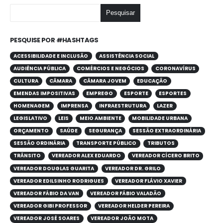
Pesquisar
PESQUISE POR #HASHTAGS
ACESSIBILIDADE E INCLUSÃO
ASSISTÊNCIA SOCIAL
AUDIÊNCIA PÚBLICA
COMÉRCIOS E NEGÓCIOS
CORONAVÍRUS
CULTURA
CÂMARA
CÂMARA JOVEM
EDUCAÇÃO
EMENDAS IMPOSITIVAS
EMPREGO
ESPORTE
ESPORTES
HOMENAGEM
IMPRENSA
INFRAESTRUTURA
LAZER
LEGISLATIVO
LEIS
MEIO AMBIENTE
MOBILIDADE URBANA
ORÇAMENTO
SAÚDE
SEGURANÇA
SESSÃO EXTRAORDINÁRIA
SESSÃO ORDINÁRIA
TRANSPORTE PÚBLICO
TRIBUTOS
TRÂNSITO
VEREADOR ALEX EDUARDO
VEREADOR CÍCERO BRITO
VEREADOR DOUGLAS GUARITA
VEREADOR DR. GRILO
VEREADOR EDILSINHO RODRIGUES
VEREADOR FLÁVIO XAVIER
VEREADOR FÁBIO DA VAN
VEREADOR FÁBIO VALADÃO
VEREADOR GIBI PROFESSOR
VEREADOR HELDER PEREIRA
VEREADOR JOSÉ SOARES
VEREADOR JOÃO MOTA