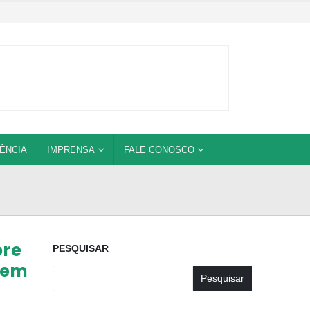
ÊNCIA
IMPRENSA
FALE CONOSCO
bre
PESQUISAR
uem
Pesquisar