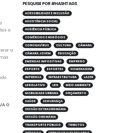
PESQUISE POR #HASHTAGS
ACESSIBILIDADE E INCLUSÃO
ASSISTÊNCIA SOCIAL
a
ãos a
AUDIÊNCIA PÚBLICA
COMÉRCIOS E NEGÓCIOS
CORONAVÍRUS
CULTURA
CÂMARA
terar a
CÂMARA JOVEM
EDUCAÇÃO
rmas
EMENDAS IMPOSITIVAS
EMPREGO
ESPORTE
ESPORTES
HOMENAGEM
indo
IMPRENSA
INFRAESTRUTURA
LAZER
LEGISLATIVO
LEIS
MEIO AMBIENTE
MOBILIDADE URBANA
ORÇAMENTO
SAÚDE
SEGURANÇA
JA O
SESSÃO EXTRAORDINÁRIA
SESSÃO ORDINÁRIA
TRANSPORTE PÚBLICO
TRIBUTOS
TRÂNSITO
VEREADOR ALEX EDUARDO