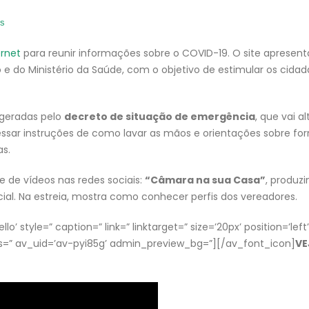
us
ernet
para reunir informações sobre o COVID-19. O site apresent
o e do Ministério da Saúde, com o objetivo de estimular os cidad
geradas pelo
decreto de situação de emergência
, que vai al
acessar instruções de como lavar as mãos e orientações sobre fo
as.
ie de vídeos nas redes sociais:
“Câmara na sua Casa”
, produz
al. Na estreia, mostra como conhecer perfis dos vereadores.
’ style=” caption=” link=” linktarget=” size=’20px’ position=’left’
s=” av_uid=’av-pyi85g’ admin_preview_bg=”][/av_font_icon]
VE