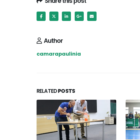
Share this post
Author
camarapaulinia
RELATED
POSTS