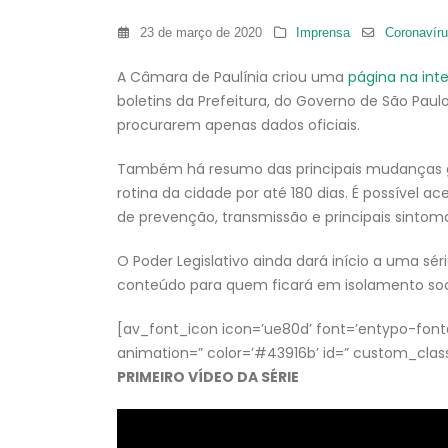
23 de março de 2020
Imprensa
Coronavír
A Câmara de Paulínia criou uma
página na int
boletins da Prefeitura, do Governo de São Paul
procurarem apenas dados oficiais.
Também há resumo das principais mudanças 
rotina da cidade por até 180 dias. É possível 
de prevenção, transmissão e principais sintom
O Poder Legislativo ainda dará início a uma sér
conteúdo para quem ficará em isolamento soci
[av_font_icon icon=’ue80d’ font=’entypo-fontello
animation=” color=’#43916b’ id=” custom_clas
PRIMEIRO VÍDEO DA SÉRIE