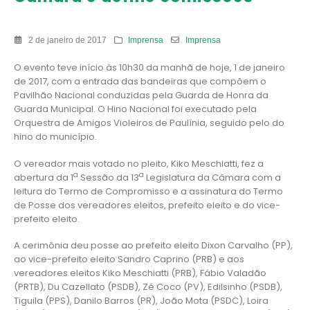
2 de janeiro de 2017
Imprensa
Imprensa
O evento teve início às 10h30 da manhã de hoje, 1 de janeiro
de 2017, com a entrada das bandeiras que compõem o
Pavilhão Nacional conduzidas pela Guarda de Honra da
Guarda Municipal. O Hino Nacional foi executado pela
Orquestra de Amigos Violeiros de Paulínia, seguido pelo do
hino do município.
O vereador mais votado no pleito, Kiko Meschiatti, fez a
a
a
abertura da 1
Sessão da 13
Legislatura da Câmara com a
leitura do Termo de Compromisso e a assinatura do Termo
de Posse dos vereadores eleitos, prefeito eleito e do vice-
prefeito eleito.
A cerimônia deu posse ao prefeito eleito Dixon Carvalho (PP),
ao vice-prefeito eleito Sandro Caprino (PRB) e aos
vereadores eleitos Kiko Meschiatti (PRB), Fábio Valadão
(PRTB), Du Cazellato (PSDB), Zé Coco (PV), Edilsinho (PSDB),
Tiguila (PPS), Danilo Barros (PR), João Mota (PSDC), Loira