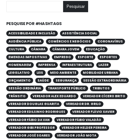
Pesquisar
PESQUISE POR #HASHTAGS
ACESSIBILIDADE E INCLUSÃO
ASSISTÊNCIA SOCIAL
AUDIÊNCIA PÚBLICA
COMÉRCIOS E NEGÓCIOS
CORONAVÍRUS
CULTURA
CÂMARA
CÂMARA JOVEM
EDUCAÇÃO
EMENDAS IMPOSITIVAS
EMPREGO
ESPORTE
ESPORTES
HOMENAGEM
IMPRENSA
INFRAESTRUTURA
LAZER
LEGISLATIVO
LEIS
MEIO AMBIENTE
MOBILIDADE URBANA
ORÇAMENTO
SAÚDE
SEGURANÇA
SESSÃO EXTRAORDINÁRIA
SESSÃO ORDINÁRIA
TRANSPORTE PÚBLICO
TRIBUTOS
TRÂNSITO
VEREADOR ALEX EDUARDO
VEREADOR CÍCERO BRITO
VEREADOR DOUGLAS GUARITA
VEREADOR DR. GRILO
VEREADOR EDILSINHO RODRIGUES
VEREADOR FLÁVIO XAVIER
VEREADOR FÁBIO DA VAN
VEREADOR FÁBIO VALADÃO
VEREADOR GIBI PROFESSOR
VEREADOR HELDER PEREIRA
VEREADOR JOSÉ SOARES
VEREADOR JOÃO MOTA