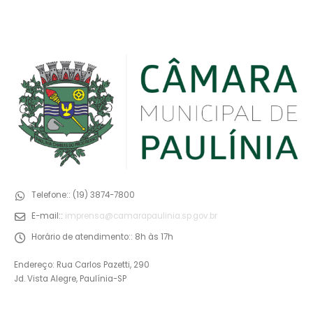
Telefone::
(19) 3874-7800
E-mail::
imprensa@camarapaulinia.sp.gov.br
Horário de atendimento::
8h às 17h
Endereço: Rua Carlos Pazetti, 290
Jd. Vista Alegre, Paulínia-SP