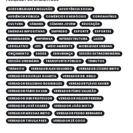
ACESSIBILIDADE E INCLUSÃO
ASSISTÊNCIA SOCIAL
AUDIÊNCIA PÚBLICA
COMÉRCIOS E NEGÓCIOS
CORONAVÍRUS
CULTURA
CÂMARA
CÂMARA JOVEM
EDUCAÇÃO
EMENDAS IMPOSITIVAS
EMPREGO
ESPORTE
ESPORTES
HOMENAGEM
IMPRENSA
INFRAESTRUTURA
LAZER
LEGISLATIVO
LEIS
MEIO AMBIENTE
MOBILIDADE URBANA
ORÇAMENTO
SAÚDE
SEGURANÇA
SESSÃO EXTRAORDINÁRIA
SESSÃO ORDINÁRIA
TRANSPORTE PÚBLICO
TRIBUTOS
TRÂNSITO
VEREADOR ALEX EDUARDO
VEREADOR CÍCERO BRITO
VEREADOR DOUGLAS GUARITA
VEREADOR DR. GRILO
VEREADOR EDILSINHO RODRIGUES
VEREADOR FLÁVIO XAVIER
VEREADOR FÁBIO DA VAN
VEREADOR FÁBIO VALADÃO
VEREADOR GIBI PROFESSOR
VEREADOR HELDER PEREIRA
VEREADOR JOSÉ SOARES
VEREADOR JOÃO MOTA
VEREADOR MESSIAS BRITO
VEREADOR PEDRO BERNARDE
VEREADOR TIGUILA PAES
VEREADOR ZÉ COCO