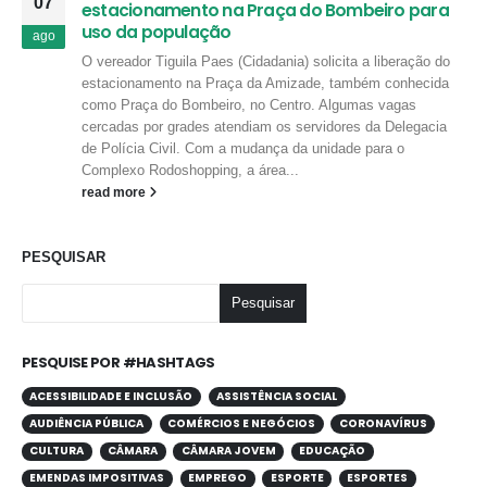
07
estacionamento na Praça do Bombeiro para
uso da população
ago
O vereador Tiguila Paes (Cidadania) solicita a liberação do
estacionamento na Praça da Amizade, também conhecida
como Praça do Bombeiro, no Centro. Algumas vagas
cercadas por grades atendiam os servidores da Delegacia
de Polícia Civil. Com a mudança da unidade para o
Complexo Rodoshopping, a área...
read more
PESQUISAR
Pesquisar
PESQUISE POR #HASHTAGS
ACESSIBILIDADE E INCLUSÃO
ASSISTÊNCIA SOCIAL
AUDIÊNCIA PÚBLICA
COMÉRCIOS E NEGÓCIOS
CORONAVÍRUS
CULTURA
CÂMARA
CÂMARA JOVEM
EDUCAÇÃO
EMENDAS IMPOSITIVAS
EMPREGO
ESPORTE
ESPORTES