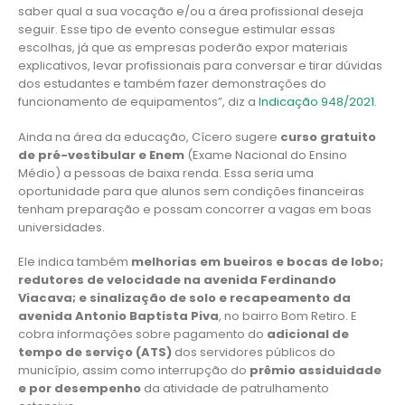
saber qual a sua vocação e/ou a área profissional deseja
seguir. Esse tipo de evento consegue estimular essas
escolhas, já que as empresas poderão expor materiais
explicativos, levar profissionais para conversar e tirar dúvidas
dos estudantes e também fazer demonstrações do
funcionamento de equipamentos”, diz a
Indicação 948/2021
.
Ainda na área da educação, Cícero sugere
curso gratuito
de pré-vestibular e Enem
(Exame Nacional do Ensino
Médio) a pessoas de baixa renda. Essa seria uma
oportunidade para que alunos sem condições financeiras
tenham preparação e possam concorrer a vagas em boas
universidades.
Ele indica também
melhorias em bueiros e bocas de lobo;
redutores de velocidade na avenida Ferdinando
Viacava; e sinalização de solo e recapeamento da
avenida Antonio Baptista Piva
, no bairro Bom Retiro. E
cobra informações sobre pagamento do
adicional de
tempo de serviço (ATS)
dos servidores públicos do
município, assim como interrupção do
prêmio assiduidade
e por desempenho
da atividade de patrulhamento