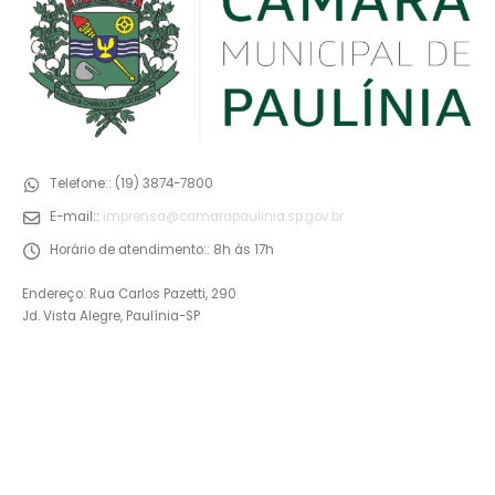
Telefone::
(19) 3874-7800
E-mail::
imprensa@camarapaulinia.sp.gov.br
Horário de atendimento::
8h às 17h
Endereço: Rua Carlos Pazetti, 290
Jd. Vista Alegre, Paulínia-SP