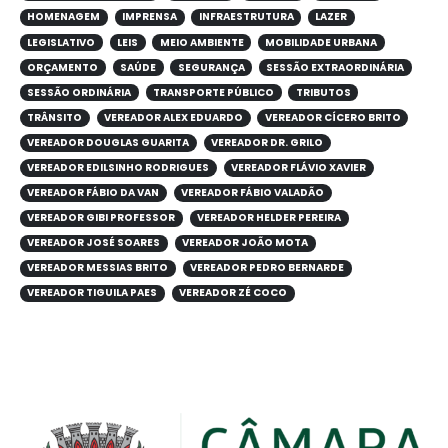
HOMENAGEM
IMPRENSA
INFRAESTRUTURA
LAZER
LEGISLATIVO
LEIS
MEIO AMBIENTE
MOBILIDADE URBANA
ORÇAMENTO
SAÚDE
SEGURANÇA
SESSÃO EXTRAORDINÁRIA
SESSÃO ORDINÁRIA
TRANSPORTE PÚBLICO
TRIBUTOS
TRÂNSITO
VEREADOR ALEX EDUARDO
VEREADOR CÍCERO BRITO
VEREADOR DOUGLAS GUARITA
VEREADOR DR. GRILO
VEREADOR EDILSINHO RODRIGUES
VEREADOR FLÁVIO XAVIER
VEREADOR FÁBIO DA VAN
VEREADOR FÁBIO VALADÃO
VEREADOR GIBI PROFESSOR
VEREADOR HELDER PEREIRA
VEREADOR JOSÉ SOARES
VEREADOR JOÃO MOTA
VEREADOR MESSIAS BRITO
VEREADOR PEDRO BERNARDE
VEREADOR TIGUILA PAES
VEREADOR ZÉ COCO