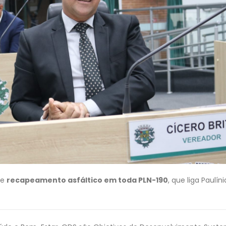
de
recapeamento asfáltico em toda PLN-190
, que liga Paulíni