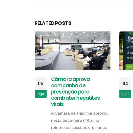
RELATED
POSTS
Câmara aprova
05
04
campanha de
prevenção para
ago
ago
combater hepatites
virais
A Câmara de Paulínia aprovou
nesta terça-feira (4/8), no
retorno às sessões ordinárias