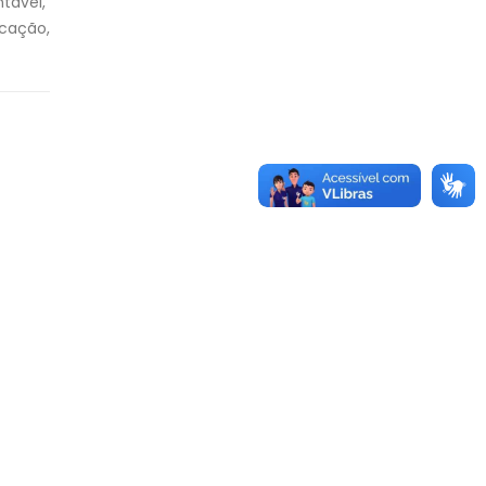
tável,
cação,