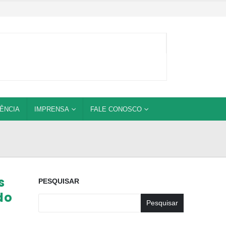
ÊNCIA
IMPRENSA
FALE CONOSCO
s
PESQUISAR
do
Pesquisar