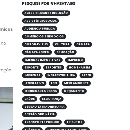
PESQUISE POR #HASHTAGS
ACESSIBILIDADE E INCLUSÃO
ASSISTÊNCIA SOCIAL
ímicos
AUDIÊNCIA PÚBLICA
e
COMÉRCIOS E NEGÓCIOS
e no
CORONAVÍRUS
CULTURA
CÂMARA
CÂMARA JOVEM
EDUCAÇÃO
EMENDAS IMPOSITIVAS
EMPREGO
ESPORTE
ESPORTES
HOMENAGEM
eração
IMPRENSA
INFRAESTRUTURA
LAZER
LEGISLATIVO
LEIS
MEIO AMBIENTE
MOBILIDADE URBANA
ORÇAMENTO
SAÚDE
SEGURANÇA
SESSÃO EXTRAORDINÁRIA
SESSÃO ORDINÁRIA
TRANSPORTE PÚBLICO
TRIBUTOS
TRÂNSITO
VEREADOR ALEX EDUARDO