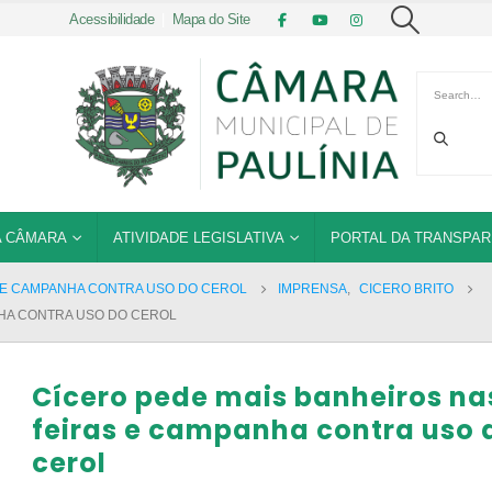
Acessibilidade
|
Mapa do Site
 CÂMARA
ATIVIDADE LEGISLATIVA
PORTAL DA TRANSPAR
S E CAMPANHA CONTRA USO DO CEROL
IMPRENSA
,
CICERO BRITO
NHA CONTRA USO DO CEROL
Cícero pede mais banheiros na
feiras e campanha contra uso 
cerol