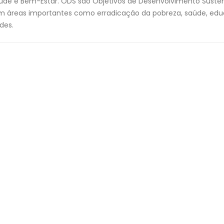
úde e Bem-Estar. ODS são Objetivos de Desenvolvimento Susten
 áreas importantes como erradicação da pobreza, saúde, edu
des.