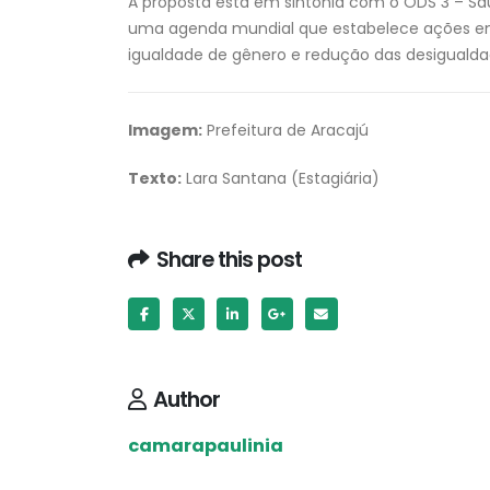
A proposta está em sintonia com o ODS 3 – Sa
uma agenda mundial que estabelece ações em
igualdade de gênero e redução das desigualda
Imagem:
Prefeitura de Aracajú
Texto:
Lara Santana (Estagiária)
Share this post
Author
camarapaulinia