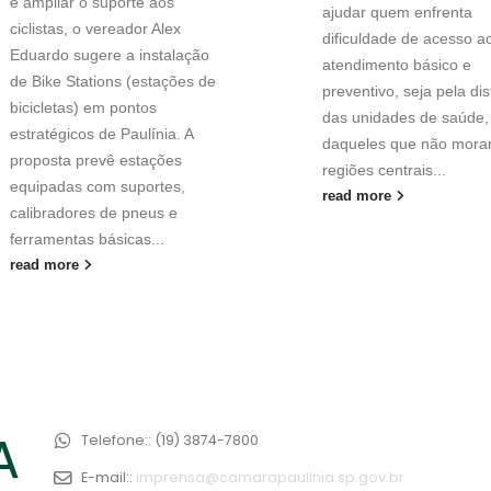
e ampliar o suporte aos
ajudar quem enfrenta
ciclistas, o vereador Alex
dificuldade de acesso a
Eduardo sugere a instalação
atendimento básico e
de Bike Stations (estações de
preventivo, seja pela di
bicicletas) em pontos
das unidades de saúde,
estratégicos de Paulínia. A
daqueles que não mora
proposta prevê estações
regiões centrais...
equipadas com suportes,
read more
calibradores de pneus e
ferramentas básicas...
read more
Telefone::
(19) 3874-7800
E-mail::
imprensa@camarapaulinia.sp.gov.br