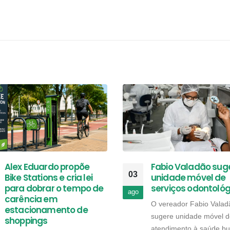
Alex Eduardo propõe
Fabio Valadão sug
03
Bike Stations e cria lei
unidade móvel de
para dobrar o tempo de
serviços odontológ
ago
carência em
O vereador Fabio Valad
estacionamento de
sugere unidade móvel d
shoppings
atendimento à saúde bu