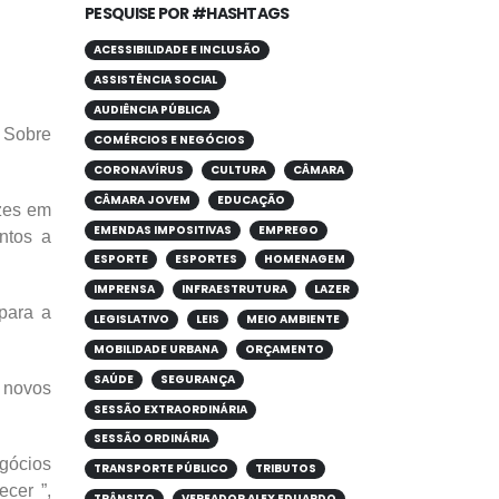
PESQUISE POR #HASHTAGS
ACESSIBILIDADE E INCLUSÃO
ASSISTÊNCIA SOCIAL
AUDIÊNCIA PÚBLICA
o Sobre
COMÉRCIOS E NEGÓCIOS
CORONAVÍRUS
CULTURA
CÂMARA
CÂMARA JOVEM
EDUCAÇÃO
zes em
EMENDAS IMPOSITIVAS
EMPREGO
ntos a
ESPORTE
ESPORTES
HOMENAGEM
IMPRENSA
INFRAESTRUTURA
LAZER
para a
LEGISLATIVO
LEIS
MEIO AMBIENTE
MOBILIDADE URBANA
ORÇAMENTO
SAÚDE
SEGURANÇA
r novos
SESSÃO EXTRAORDINÁRIA
SESSÃO ORDINÁRIA
gócios
TRANSPORTE PÚBLICO
TRIBUTOS
ecer ”,
TRÂNSITO
VEREADOR ALEX EDUARDO