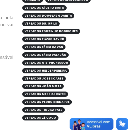
VEREADOR CÍCERO BRITO
VEREADOR DOUGLAS GUARITA
a pela
VEREADOR DR. GRILO
que vai
VEREADOR EDILSINHO RODRIGUES
VEREADOR FLÁVIO XAVIER
VEREADOR FÁBIO DA VAN
VEREADOR FÁBIO VALADÃO
nsável
VEREADOR GIBI PROFESSOR
VEREADOR HELDER PEREIRA
VEREADOR JOSÉ SOARES
VEREADOR JOÃO MOTA
VEREADOR MESSIAS BRITO
VEREADOR PEDRO BERNARDE
VEREADOR TIGUILA PAES
VEREADOR ZÉ COCO