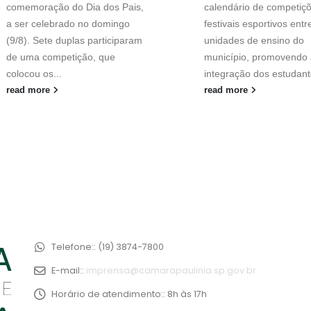
comemoração do Dia dos Pais,
calendário de competiç
a ser celebrado no domingo
festivais esportivos entr
(9/8). Sete duplas participaram
unidades de ensino do
de uma competição, que
município, promovendo 
colocou os...
integração dos estudant
read more
read more
Telefone::
(19) 3874-7800
E-mail::
imprensa@camarapaulinia.sp.gov.br
Horário de atendimento::
8h às 17h