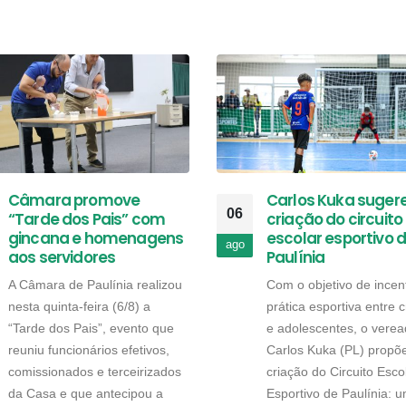
Câmara promove
Carlos Kuka suger
06
“Tarde dos Pais” com
criação do circuito
gincana e homenagens
escolar esportivo 
ago
aos servidores
Paulínia
A Câmara de Paulínia realizou
Com o objetivo de incent
nesta quinta-feira (6/8) a
prática esportiva entre 
“Tarde dos Pais”, evento que
e adolescentes, o verea
reuniu funcionários efetivos,
Carlos Kuka (PL) propõ
comissionados e terceirizados
criação do Circuito Esco
da Casa e que antecipou a
Esportivo de Paulínia: 