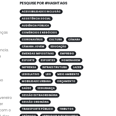
PESQUISE POR #HASHTAGS
ACESSIBILIDADE E INCLUSÃO
ASSISTÊNCIA SOCIAL
AUDIÊNCIA PÚBLICA
anças
COMÉRCIOS E NEGÓCIOS
CORONAVÍRUS
CULTURA
CÂMARA
CÂMARA JOVEM
EDUCAÇÃO
ncia.
EMENDAS IMPOSITIVAS
EMPREGO
á
ESPORTE
ESPORTES
HOMENAGEM
IMPRENSA
INFRAESTRUTURA
LAZER
LEGISLATIVO
LEIS
MEIO AMBIENTE
ho
MOBILIDADE URBANA
ORÇAMENTO
SAÚDE
SEGURANÇA
SESSÃO EXTRAORDINÁRIA
vereiro
SESSÃO ORDINÁRIA
er
TRANSPORTE PÚBLICO
TRIBUTOS
 com o
TRÂNSITO
VEREADOR ALEX EDUARDO