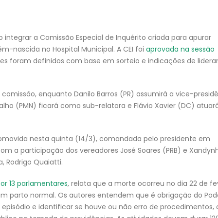
 integrar a Comissão Especial de Inquérito criada para apurar
-nascida no Hospital Municipal. A CEI foi
aprovada na sessão
res foram definidos com base em sorteio e indicações de lider
a comissão, enquanto Danilo Barros (PR) assumirá a vice-presidê
alho (PMN) ficará como sub-relatora e Flávio Xavier (DC) atuar
promovida nesta quinta (14/3), comandada pelo presidente em
om a participação dos vereadores José Soares (PRB) e Xandyn
a, Rodrigo Quaiatti.
por 13 parlamentares
, relata que a morte ocorreu no dia 22 de fe
 um parto normal. Os autores entendem que é obrigação do Pod
 episódio e identificar se houve ou não erro de procedimentos,