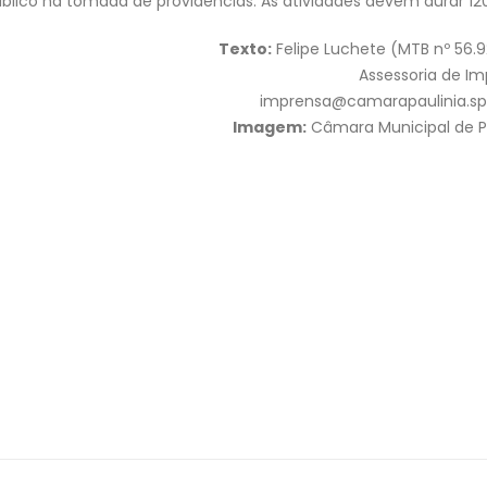
 Público na tomada de providências. As atividades devem durar 120
Texto:
Felipe Luchete (MTB nº 56.
Assessoria de I
imprensa@camarapaulinia.sp.
Imagem:
Câmara Municipal de P