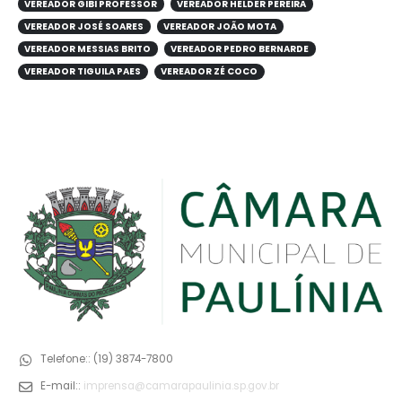
VEREADOR GIBI PROFESSOR
VEREADOR HELDER PEREIRA
VEREADOR JOSÉ SOARES
VEREADOR JOÃO MOTA
VEREADOR MESSIAS BRITO
VEREADOR PEDRO BERNARDE
VEREADOR TIGUILA PAES
VEREADOR ZÉ COCO
Telefone::
(19) 3874-7800
E-mail::
imprensa@camarapaulinia.sp.gov.br