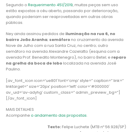
Segundo o
Requerimento 451/2019
, muitas peças sem uso
estão expostas a céu aberto, passando por deterioração,
quando poderiam ser reaproveitadas em outras obras
públicas.
Ney ainda assinou pedidos de
iluminação na rua 6, no
bairro João Aranha
;
semáforo
no cruzamento da avenida
Nove de Julho com a rua Santa Cruz, no centro; outro
semáforo na avenida Alexandre Cazelatto (esquina com a
avenida Prof. Benedito Montenegro), no bairro Betel; e
reparo
na grelha da boca de lobo
localizada na avenida José
Paulino.
[av_font_icon icon=’ue801′ font=’cmp’ style=” caption=” link=”
linktarget=” size=’20px’ position=’left’ color=’#000000′
av_uid=’av-adyhg’ custom_class=” admin_preview_bg=”]
[/av_font_icon]
MAIS DETALHES
Acompanhe
o andamento das propostas
.
Texto:
Felipe Luchete (MTB nº 56.928/SP)