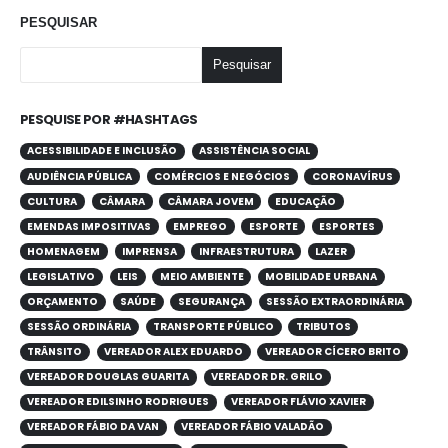
PESQUISAR
Pesquisar
PESQUISE POR #HASHTAGS
ACESSIBILIDADE E INCLUSÃO
ASSISTÊNCIA SOCIAL
AUDIÊNCIA PÚBLICA
COMÉRCIOS E NEGÓCIOS
CORONAVÍRUS
CULTURA
CÂMARA
CÂMARA JOVEM
EDUCAÇÃO
EMENDAS IMPOSITIVAS
EMPREGO
ESPORTE
ESPORTES
HOMENAGEM
IMPRENSA
INFRAESTRUTURA
LAZER
LEGISLATIVO
LEIS
MEIO AMBIENTE
MOBILIDADE URBANA
ORÇAMENTO
SAÚDE
SEGURANÇA
SESSÃO EXTRAORDINÁRIA
SESSÃO ORDINÁRIA
TRANSPORTE PÚBLICO
TRIBUTOS
TRÂNSITO
VEREADOR ALEX EDUARDO
VEREADOR CÍCERO BRITO
VEREADOR DOUGLAS GUARITA
VEREADOR DR. GRILO
VEREADOR EDILSINHO RODRIGUES
VEREADOR FLÁVIO XAVIER
VEREADOR FÁBIO DA VAN
VEREADOR FÁBIO VALADÃO