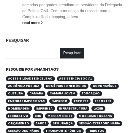
cercadas por grades atendiam os servidores da Delegacia
de Polícia Civil. Com a mudança da unidade para o
Complexo Rodoshopping, a área...
read more
PESQUISAR
Pesquisar
PESQUISE POR #HASHTAGS
ACESSIBILIDADE E INCLUSÃO
ASSISTÊNCIA SOCIAL
AUDIÊNCIA PÚBLICA
COMÉRCIOS E NEGÓCIOS
CORONAVÍRUS
CULTURA
CÂMARA
CÂMARA JOVEM
EDUCAÇÃO
EMENDAS IMPOSITIVAS
EMPREGO
ESPORTE
ESPORTES
HOMENAGEM
IMPRENSA
INFRAESTRUTURA
LAZER
LEGISLATIVO
LEIS
MEIO AMBIENTE
MOBILIDADE URBANA
ORÇAMENTO
SAÚDE
SEGURANÇA
SESSÃO EXTRAORDINÁRIA
SESSÃO ORDINÁRIA
TRANSPORTE PÚBLICO
TRIBUTOS