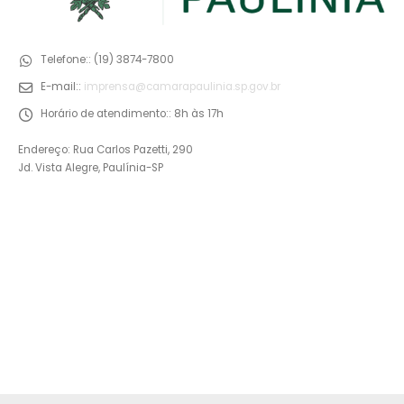
Telefone::
(19) 3874-7800
E-mail::
imprensa@camarapaulinia.sp.gov.br
Horário de atendimento::
8h às 17h
Endereço: Rua Carlos Pazetti, 290
Jd. Vista Alegre, Paulínia-SP