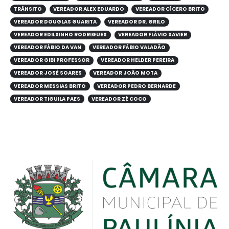
TRÂNSITO
VEREADOR ALEX EDUARDO
VEREADOR CÍCERO BRITO
VEREADOR DOUGLAS GUARITA
VEREADOR DR. GRILO
VEREADOR EDILSINHO RODRIGUES
VEREADOR FLÁVIO XAVIER
VEREADOR FÁBIO DA VAN
VEREADOR FÁBIO VALADÃO
VEREADOR GIBI PROFESSOR
VEREADOR HELDER PEREIRA
VEREADOR JOSÉ SOARES
VEREADOR JOÃO MOTA
VEREADOR MESSIAS BRITO
VEREADOR PEDRO BERNARDE
VEREADOR TIGUILA PAES
VEREADOR ZÉ COCO